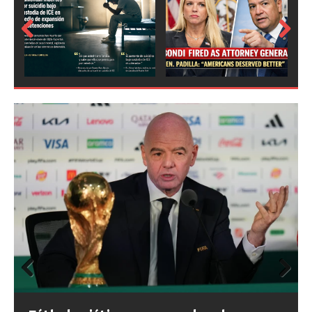
Prev
Next
ious
Prev
Next
ious
FIFA abre expedientes disciplinarios