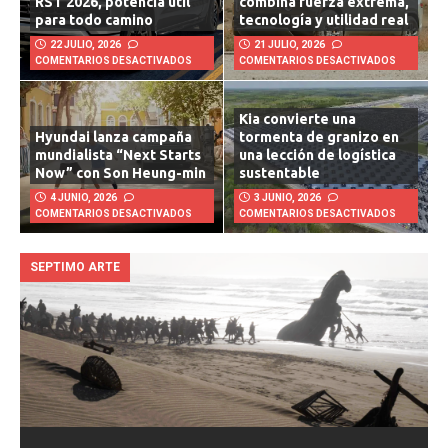
RST 2026, potencia útil
combina fuerza extrema,
para todo camino
tecnología y utilidad real
22 JULIO, 2026
21 JULIO, 2026
COMENTARIOS DESACTIVADOS
COMENTARIOS DESACTIVADOS
Kia convierte una
Hyundai lanza campaña
tormenta de granizo en
mundialista “Next Starts
una lección de logística
Now” con Son Heung-min
sustentable
4 JUNIO, 2026
3 JUNIO, 2026
COMENTARIOS DESACTIVADOS
COMENTARIOS DESACTIVADOS
SEPTIMO ARTE