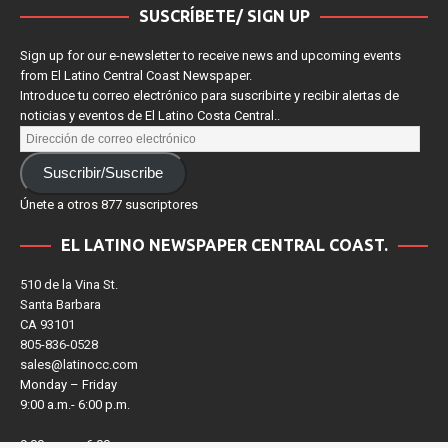
SUSCRÍBETE/ SIGN UP
Sign up for our e-newsletter to receive news and upcoming events
from El Latino Central Coast Newspaper.
Introduce tu correo electrónico para suscribirte y recibir alertas de
noticias y eventos de El Latino Costa Central..
Suscribir/Suscribe
Únete a otros 877 suscriptores
EL LATINO NEWSPAPER CENTRAL COAST.
510 de la Vina St.
Santa Barbara
CA 93101
805-836-0528
sales@latinocc.com
Monday – Friday
9:00 a.m.- 6:00 p.m.
9:00 a.m. – 6:00 p.m.