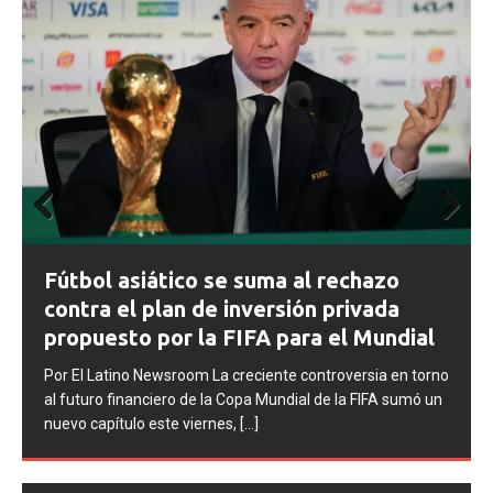
Prev
Next
ious
FIFA abre expedientes disciplinarios
contra Argentina tras los incidentes en
la final del Mundial 2026
l
Por El Latino Newsroom La FIFA inició una serie de
orno
procesos disciplinarios contra la Asociación del Fútbol
 un
Argentino (AFA), cuatro integrantes de la selección
argentina
[...]