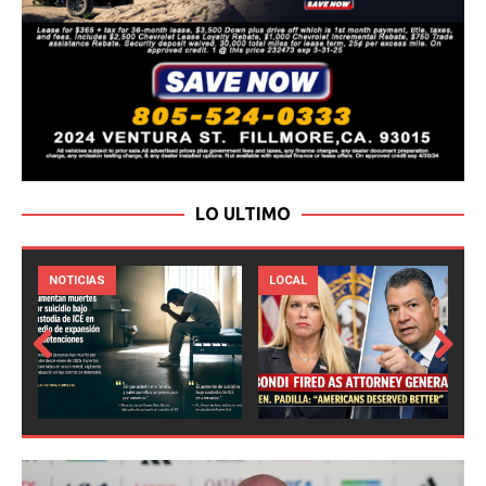
LO ULTIMO
LOCAL
NOTICIAS
Prev
Next
ious