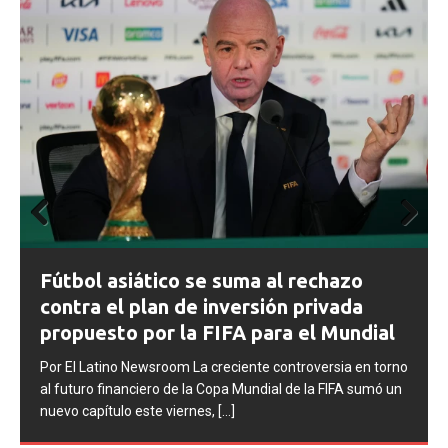
Prev
Next
ious
FIFA abre expedientes disciplinarios
contra Argentina tras los incidentes en
la final del Mundial 2026
Por El Latino Newsroom La FIFA inició una serie de
no
procesos disciplinarios contra la Asociación del Fútbol
n
Argentino (AFA), cuatro integrantes de la selección
argentina
[...]