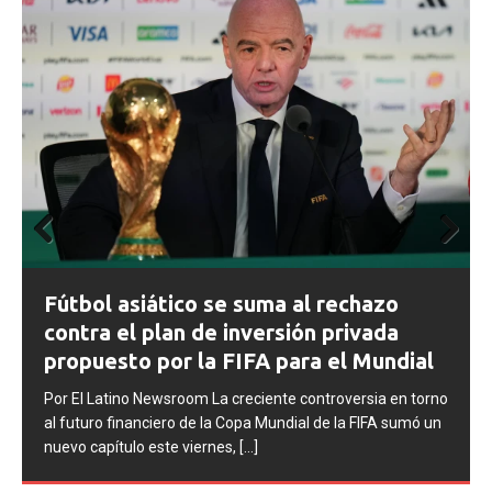
Prev
Next
ious
FIFA abre expedientes disciplinarios
contra Argentina tras los incidentes en
la final del Mundial 2026
l
Por El Latino Newsroom La FIFA inició una serie de
rno
procesos disciplinarios contra la Asociación del Fútbol
un
Argentino (AFA), cuatro integrantes de la selección
argentina
[...]