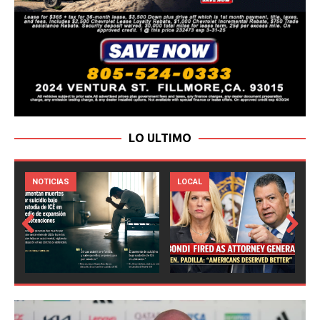
LO ULTIMO
LOCAL
NOTICIAS
Prev
Next
ious