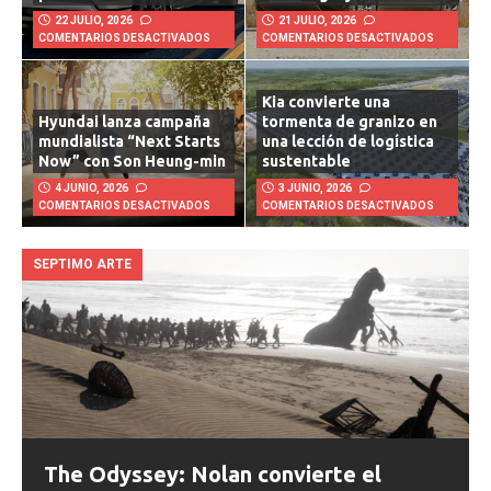
22 JULIO, 2026
21 JULIO, 2026
COMENTARIOS DESACTIVADOS
COMENTARIOS DESACTIVADOS
Kia convierte una
Hyundai lanza campaña
tormenta de granizo en
mundialista “Next Starts
una lección de logística
Now” con Son Heung-min
sustentable
4 JUNIO, 2026
3 JUNIO, 2026
COMENTARIOS DESACTIVADOS
COMENTARIOS DESACTIVADOS
SEPTIMO ARTE
The Odyssey: Nolan convierte el