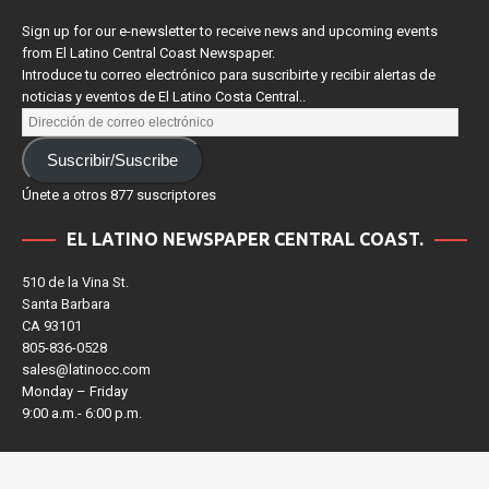
Sign up for our e-newsletter to receive news and upcoming events
from El Latino Central Coast Newspaper.
Introduce tu correo electrónico para suscribirte y recibir alertas de
noticias y eventos de El Latino Costa Central..
Suscribir/Suscribe
Únete a otros 877 suscriptores
EL LATINO NEWSPAPER CENTRAL COAST.
510 de la Vina St.
Santa Barbara
CA 93101
805-836-0528
sales@latinocc.com
Monday – Friday
9:00 a.m.- 6:00 p.m.
9:00 a.m. – 6:00 p.m.