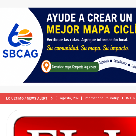
[ 5 agosto, 2026 ]
International roundup
INTER
LO ULTIMO / NEWS ALERT
[ 5 agosto, 2026 ]
Central Coast roundup
LOCA
[ 2 julio, 2024 ]
Colombia apaga el ‘efecto Vini’. B
[ 29 marzo, 2024 ]
Corte Suprema levanta suspensi