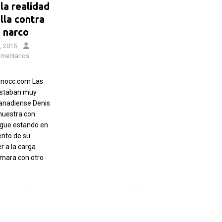
la realidad
lla contra
o narco
, 2015
mentarios
inocc.com Las
estaban muy
 canadiense Denis
muestra con
sigue estando en
nto de su
er a la carga
ámara con otro