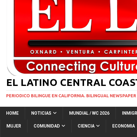
INMIGRACIÓN
[ 1 marzo, 2024 ]
Potente tormenta invernal desat
[ 6 agosto, 2026 ]
Trump firma dos medidas ejecuti
NACIONALES
[ 5 agosto, 2026 ]
Resumen internacional
INT
EL LATINO CENTRAL COA
PERIODICO BILINGUE EN CALIFORNIA. BILINGUAL NEWSPAPER 
HOME
NOTICIAS
MUNDIAL / WC 2026
INMIG
MUJER
COMUNIDAD
CIENCIA
ECONOMIA