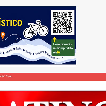
NACIONAL
L
rasil 1 – Colombia 1
DEPORTE
ón a ley de Texas que permite a la policía detener a migrantes