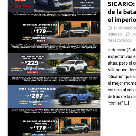
SICARIO: 
de la bata
el imperi
14 diciembre
latinosb
Co
desactivados
redaccion@lat
expectativas 
altas, pero el
Villeneuve de
“Sicario” que 
el mejor mome
carrera al volv
detrás de la c
“thriller”
[…]