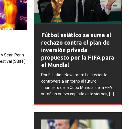
FIFA abre exped
útbol asiático se suma al
disciplinarios co
echazo contra el plan de
Argentina tras lo
nversión privada
incidentes en la f
o y Sean Penn
ropuesto por la FIFA para
stival (SBIFF)
Mundial 2026
l Mundial
Por El Latino Newsroom La
r El Latino Newsroom La creciente
una serie de procesos dis
ntroversia en torno al futuro
contra la Asociación del 
nanciero de la Copa Mundial de la FIFA
Argentino (AFA), cuatro 
mó un nuevo capítulo este viernes,
[...]
la selección argentina
[...]