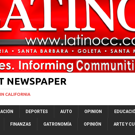
ará la mayor nevada en lo que va del año en California
NACIONALES
vas para restringir la ciudadanía por nacimiento y el “turismo de parto”
ERNACIONAL
ST NEWSPAPER
IN CALIFORNIA
RACIÓN
DEPORTES
AUTO
OPINION
EDUCACI
FINANZAS
GATRONOMÍA
OPINIÓN
ARTE Y C