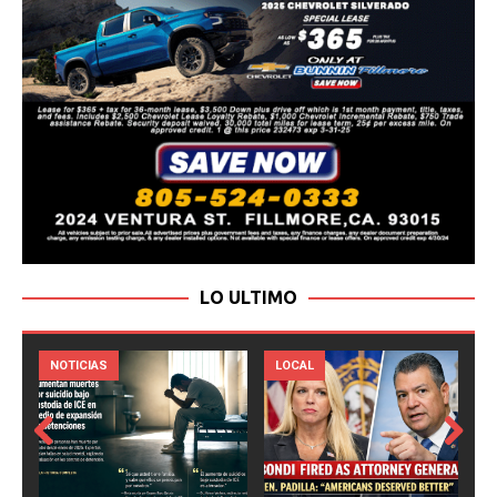
LO ULTIMO
LOCAL
NOTICIAS
Prev
Next
ious