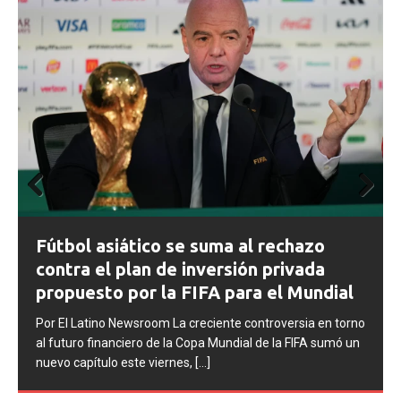
Prev
Next
ious
FIFA abre expedientes disciplinarios
contra Argentina tras los incidentes en
la final del Mundial 2026
l
Por El Latino Newsroom La FIFA inició una serie de
orno
procesos disciplinarios contra la Asociación del Fútbol
 un
Argentino (AFA), cuatro integrantes de la selección
argentina
[...]