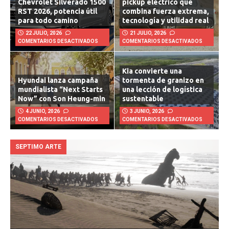
Chevrolet Silverado 1500
pickup eléctrico que
RST 2026, potencia útil
combina fuerza extrema,
para todo camino
tecnología y utilidad real
22 JULIO, 2026
21 JULIO, 2026
COMENTARIOS DESACTIVADOS
COMENTARIOS DESACTIVADOS
Kia convierte una
Hyundai lanza campaña
tormenta de granizo en
mundialista “Next Starts
una lección de logística
Now” con Son Heung-min
sustentable
4 JUNIO, 2026
3 JUNIO, 2026
COMENTARIOS DESACTIVADOS
COMENTARIOS DESACTIVADOS
SEPTIMO ARTE