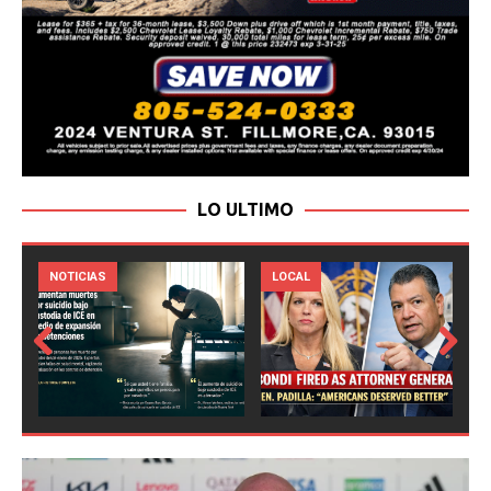
LO ULTIMO
LOCAL
NOTICIAS
Prev
Next
ious