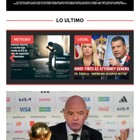
LO ULTIMO
LOCAL
NOTICIAS
Prev
Next
ious