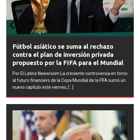
Prev
Next
ious
FIFA abre expedientes disciplinarios
contra Argentina tras los incidentes en
la final del Mundial 2026
Por El Latino Newsroom La FIFA inició una serie de
no
procesos disciplinarios contra la Asociación del Fútbol
n
Argentino (AFA), cuatro integrantes de la selección
argentina
[...]