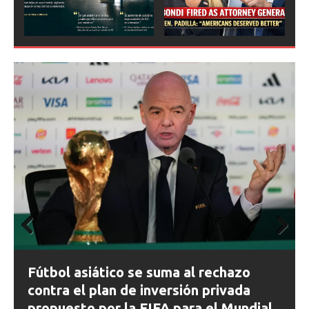
Prev
Next
ious
Prev
Next
ious
FIFA abre expedientes disciplinarios
contra Argentina tras los incidentes en
la final del Mundial 2026
al