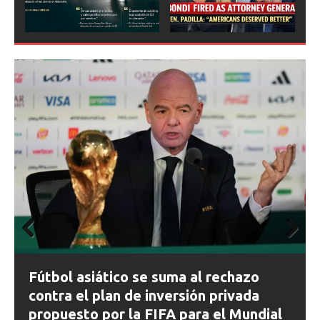
Prev
Next
ious
Prev
Next
ious
FIFA abre expedientes disciplinarios
contra Argentina tras los incidentes en
la final del Mundial 2026
al