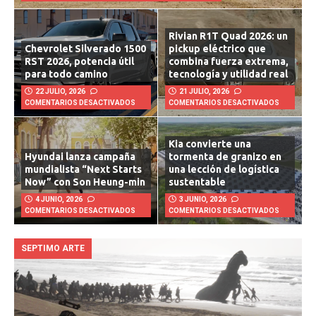
Rivian R1T Quad 2026: un
Chevrolet Silverado 1500
pickup eléctrico que
RST 2026, potencia útil
combina fuerza extrema,
para todo camino
tecnología y utilidad real
22 JULIO, 2026
21 JULIO, 2026
COMENTARIOS DESACTIVADOS
COMENTARIOS DESACTIVADOS
Kia convierte una
Hyundai lanza campaña
tormenta de granizo en
mundialista “Next Starts
una lección de logística
Now” con Son Heung-min
sustentable
4 JUNIO, 2026
3 JUNIO, 2026
COMENTARIOS DESACTIVADOS
COMENTARIOS DESACTIVADOS
SEPTIMO ARTE