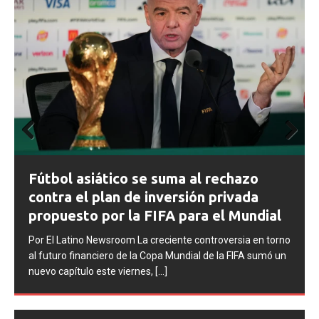
Prev
Next
ious
FIFA abre expedientes disciplinarios
contra Argentina tras los incidentes en
la final del Mundial 2026
Por El Latino Newsroom La FIFA inició una serie de
no
procesos disciplinarios contra la Asociación del Fútbol
n
Argentino (AFA), cuatro integrantes de la selección
argentina
[...]