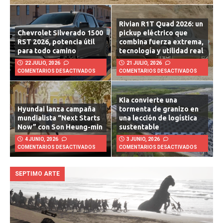
Rivian R1T Quad 2026: un
Chevrolet Silverado 1500
pickup eléctrico que
RST 2026, potencia útil
combina fuerza extrema,
para todo camino
tecnología y utilidad real
22 JULIO, 2026
21 JULIO, 2026
COMENTARIOS DESACTIVADOS
COMENTARIOS DESACTIVADOS
Kia convierte una
Hyundai lanza campaña
tormenta de granizo en
mundialista “Next Starts
una lección de logística
Now” con Son Heung-min
sustentable
4 JUNIO, 2026
3 JUNIO, 2026
COMENTARIOS DESACTIVADOS
COMENTARIOS DESACTIVADOS
SEPTIMO ARTE