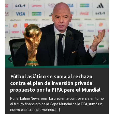
Prev
Next
ious
FIFA abre expedientes disciplinarios
contra Argentina tras los incidentes en
la final del Mundial 2026
l
Por El Latino Newsroom La FIFA inició una serie de
rno
procesos disciplinarios contra la Asociación del Fútbol
un
Argentino (AFA), cuatro integrantes de la selección
argentina
[...]