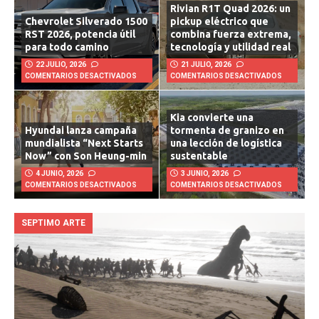
Rivian R1T Quad 2026: un
Chevrolet Silverado 1500
pickup eléctrico que
RST 2026, potencia útil
combina fuerza extrema,
para todo camino
tecnología y utilidad real
22 JULIO, 2026
21 JULIO, 2026
COMENTARIOS DESACTIVADOS
COMENTARIOS DESACTIVADOS
Kia convierte una
Hyundai lanza campaña
tormenta de granizo en
mundialista “Next Starts
una lección de logística
Now” con Son Heung-min
sustentable
4 JUNIO, 2026
3 JUNIO, 2026
COMENTARIOS DESACTIVADOS
COMENTARIOS DESACTIVADOS
SEPTIMO ARTE