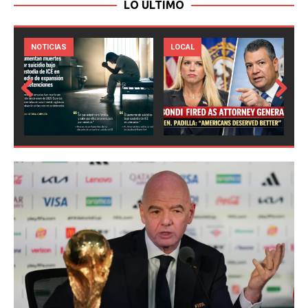
LO ULTIMO
LOCAL
NOTICIAS
Prev
Next
ious