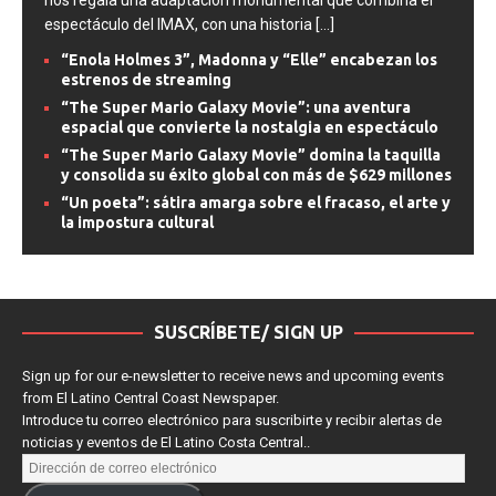
nos regala una adaptación monumental que combina el
espectáculo del IMAX, con una historia
[...]
“Enola Holmes 3”, Madonna y “Elle” encabezan los
estrenos de streaming
“The Super Mario Galaxy Movie”: una aventura
espacial que convierte la nostalgia en espectáculo
“The Super Mario Galaxy Movie” domina la taquilla
y consolida su éxito global con más de $629 millones
“Un poeta”: sátira amarga sobre el fracaso, el arte y
la impostura cultural
SUSCRÍBETE/ SIGN UP
Sign up for our e-newsletter to receive news and upcoming events
from El Latino Central Coast Newspaper.
Introduce tu correo electrónico para suscribirte y recibir alertas de
noticias y eventos de El Latino Costa Central..