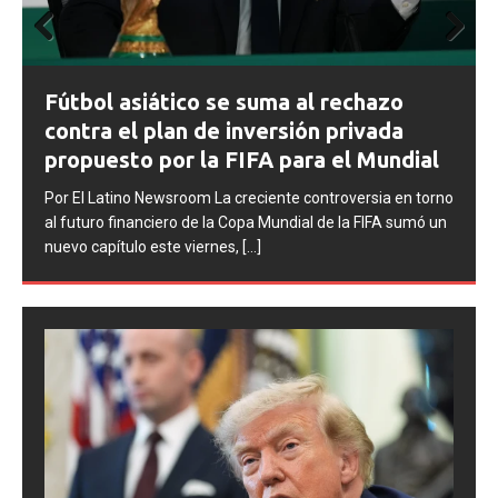
Prev
Next
ious
FIFA abre expedientes disciplinario
azo
contra Argentina tras los incidentes
ada
la final del Mundial 2026
undial
Por El Latino Newsroom La FIFA inició una serie de
ia en torno
procesos disciplinarios contra la Asociación del Fútbol
IFA sumó un
Argentino (AFA), cuatro integrantes de la selección
argentina
[...]