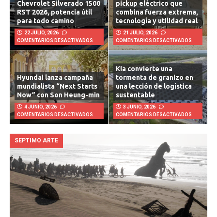
Chevrolet Silverado 1500
pickup eléctrico que
RST 2026, potencia útil
combina fuerza extrema,
para todo camino
tecnología y utilidad real
22 JULIO, 2026
21 JULIO, 2026
COMENTARIOS DESACTIVADOS
COMENTARIOS DESACTIVADOS
Kia convierte una
Hyundai lanza campaña
tormenta de granizo en
mundialista “Next Starts
una lección de logística
Now” con Son Heung-min
sustentable
4 JUNIO, 2026
3 JUNIO, 2026
COMENTARIOS DESACTIVADOS
COMENTARIOS DESACTIVADOS
SEPTIMO ARTE