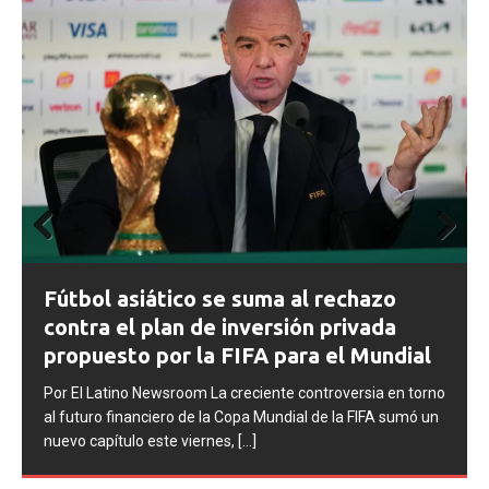
Prev
Next
ious
FIFA abre expedientes disciplinarios
zo
contra Argentina tras los incidentes 
da
la final del Mundial 2026
ndial
Por El Latino Newsroom La FIFA inició una serie de
a en torno
procesos disciplinarios contra la Asociación del Fútbol
A sumó un
Argentino (AFA), cuatro integrantes de la selección
argentina
[...]