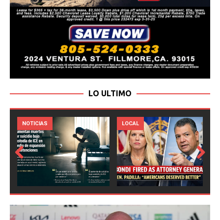
LO ULTIMO
LOCAL
NOTICIAS
Prev
Next
ious