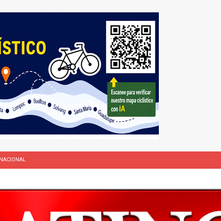
L
bunal especial para solicitar la deportación de presuntos “terroristas
rasil 1 – Colombia 1
DEPORTE