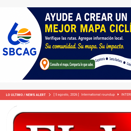
[ 5 agosto, 2026 ]
Central Coast roundup
LOCA
LO ULTIMO / NEWS ALERT
[ 5 agosto, 2026 ]
Trump activa por primera vez tri
extranjeros”
INMIGRACIÓN
[ 2 julio, 2024 ]
Colombia apaga el ‘efecto Vini’. B