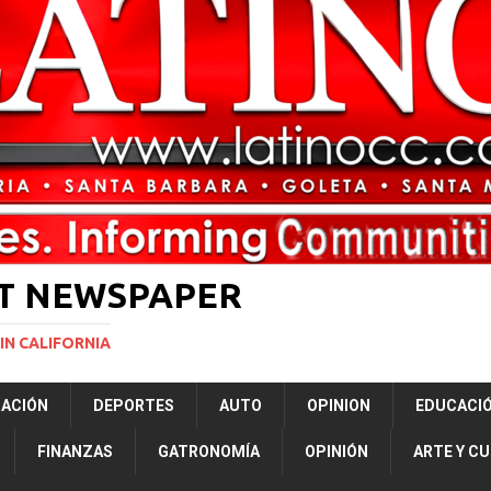
ón a ley de Texas que permite a la policía detener a migrantes
ará la mayor nevada en lo que va del año en California
NACIONALES
ERNACIONAL
NACIONAL
ST NEWSPAPER
IN CALIFORNIA
RACIÓN
DEPORTES
AUTO
OPINION
EDUCACI
FINANZAS
GATRONOMÍA
OPINIÓN
ARTE Y C