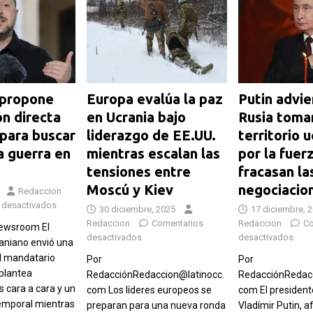
 propone
Europa evalúa la paz
Putin advie
ón directa
en Ucrania bajo
Rusia toma
 para buscar
liderazgo de EE.UU.
territorio 
la guerra en
mientras escalan las
por la fuerz
tensiones entre
fracasan la
Moscú y Kiev
negociacio
Redaccion
 desactivados
30 diciembre, 2025
17 diciembre, 
Redaccion
Comentarios
Redaccion
Co
Newsroom El
desactivados
desactivados
aniano envió una
al mandatario
Por
Por
 plantea
RedacciónRedaccion@latinocc.
RedacciónRedacc
 cara a cara y un
com Los líderes europeos se
com El president
temporal mientras
preparan para una nueva ronda
Vladímir Putin, a