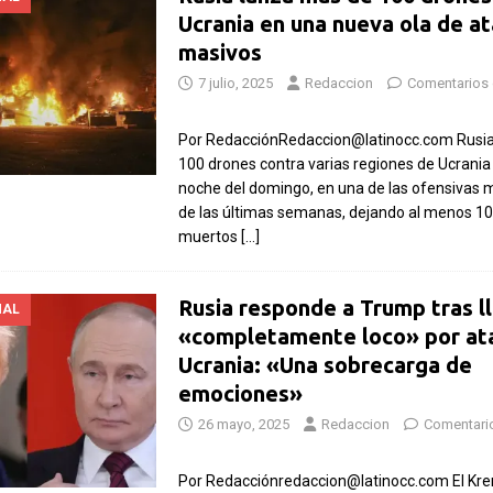
Ucrania en una nueva ola de a
masivos
7 julio, 2025
Redaccion
Comentarios 
Por RedacciónRedaccion@latinocc.com Rusia
100 drones contra varias regiones de Ucrania
noche del domingo, en una de las ofensivas 
de las últimas semanas, dejando al menos 10 
muertos
[…]
Rusia responde a Trump tras l
NAL
«completamente loco» por at
Ucrania: «Una sobrecarga de
emociones»
26 mayo, 2025
Redaccion
Comentari
Por Redacciónredaccion@latinocc.com El Kre