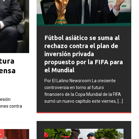
FIFA abre expedientes
ico se suma al
disciplinarios contra
ra el plan de
Argentina tras los
ivada
incidentes en la final del
tura
or la FIFA para
Mundial 2026
fensa
Por El Latino Newsroom La FIFA inició
sroom La creciente
una serie de procesos disciplinarios
rno al futuro
contra la Asociación del Fútbol
opa Mundial de la FIFA
Argentino (AFA), cuatro integrantes de
resión
ítulo este viernes,
[...]
la selección argentina
[...]
ones contra
L