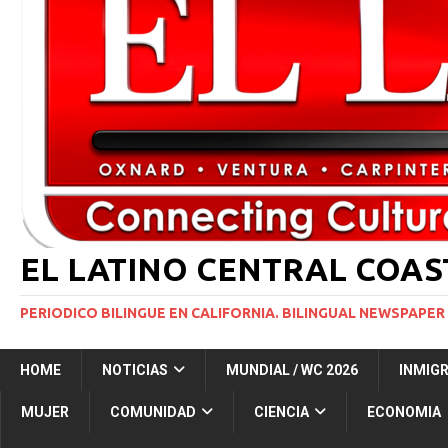
[ 29 marzo, 2024 ]
Corte Suprema levanta suspensi
INMIGRACIÓN
[ 1 marzo, 2024 ]
Potente tormenta invernal desat
[ 5 agosto, 2026 ]
Resumen internacional
INT
[ 5 agosto, 2026 ]
International roundup
INTER
EL LATINO CENTRAL COA
PERIODICO BILINGUE EN CALIFORNIA. BILINGUAL NEWSPAPER 
HOME
NOTICIAS
MUNDIAL / WC 2026
INMIG
MUJER
COMUNIDAD
CIENCIA
ECONOMIA