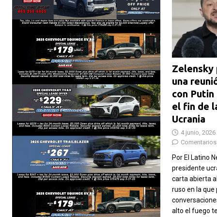
Zelensky
una reuni
con Putin
el fin de 
Ucrania
4 junio, 2026
Comentarios
Por El Latino 
presidente ucr
carta abierta 
ruso en la que
conversaciones
alto el fuego 