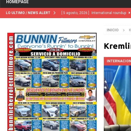
HOMEPAGE
LO ULTIMO / NEWS ALERT
[ 5 agosto, 2026 ]
Central Coast roundup
[ 5 agosto, 2026 ]
Trump activa por primera
INICIO
K
“terroristas extranjeros”
INMIGRACIÓN
[ 2 julio, 2024 ]
Colombia apaga el ‘efecto V
Kremli
[ 29 marzo, 2024 ]
Corte Suprema levanta 
INTERNACIO
INMIGRACIÓN
[ 1 marzo, 2024 ]
Potente tormenta inverna
NACIONALES
[ 5 agosto, 2026 ]
Resumen internacional
[ 5 agosto, 2026 ]
International roundup