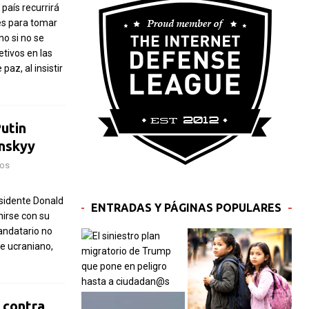
país recurrirá
es para tomar
no si no se
etivos en las
paz, al insistir
utin
enskyy
ios
sidente Donald
ENTRADAS Y PÁGINAS POPULARES
nirse con su
mandatario no
te ucraniano,
 contra