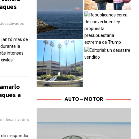
taques
desactivados
 lanzó más de
 durante la
más intensas
civiles
lamarlo
aques a
AUTO – MOTOR
os desactivados
mlin respondió