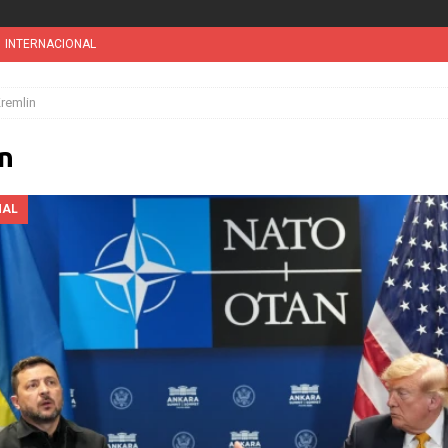
LOCAL
 vez tribunal especial para solicitar la deportación de presuntos
remlin
ini’. Brasil 1 – Colombia 1
DEPORTE
n
MUNDIAL / WC 2026
NOTICIAS
DEPO
suspensión a ley de Texas que permite a la policía detener a migrantes
NAL
l desatará la mayor nevada en lo que va del año en California
INTERNACIONAL
INTERNACIONAL