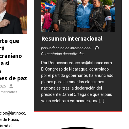
Resumen internacional
rte que
rá
por Redaccion en Internacional
Comentarios desactivados
ucraniano
a si
Por Redacciónredaccion@latinocc.com
El Congreso de Nicaragua, controlado
s
por el partido gobernante, ha anunciado
nes de paz
planes para eliminar las elecciones
2025
nacionales, tras la declaración del
mentarios
presidente Daniel Ortega de que el país
ya no celebrará votaciones; una
[...]
ion@latinocc.
e de Rusia,
firmó el