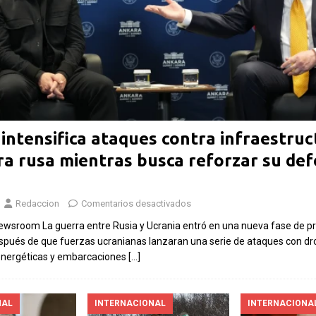
Las Islas Malvinas y el
deporte: una historia de
identidad, memoria y
Fútbol asiát
pasión nacional
rechazo cont
Por El Latino Newsroom El deporte ha
inversión pr
sido, a lo largo de la historia, mucho más
 intensifica ataques contra infraestruc
propuesto p
que una competencia entre equipos o
ra rusa mientras busca reforzar su de
el Mundial
atletas. En numerosas
[...]
Por El Latino New
controversia en to
Redaccion
Comentarios desactivados
financiero de la C
Newsroom La guerra entre Rusia y Ucrania entró en una nueva fase de p
sumó un nuevo cap
spués de que fuerzas ucranianas lanzaran una serie de ataques con dr
 energéticas y embarcaciones
[…]
NAL
INTERNACIONAL
INTERNACIONA