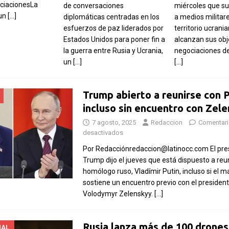
ociacionesLa
de conversaciones
miércoles que su 
 un
[…]
diplomáticas centradas en los
a medios militar
esfuerzos de paz liderados por
territorio ucrania
Estados Unidos para poner fin a
alcanzan sus obj
la guerra entre Rusia y Ucrania,
negociaciones de 
un
[…]
[…]
Trump abierto a reunirse con P
incluso sin encuentro con Zel
7 agosto, 2025
Redaccion
Comentar
desactivados
Por Redacciónredaccion@latinocc.com El pre
Trump dijo el jueves que está dispuesto a reu
homólogo ruso, Vladímir Putin, incluso si el 
sostiene un encuentro previo con el presiden
Volodymyr Zelenskyy.
[…]
Rusia lanza más de 100 drones
NAL