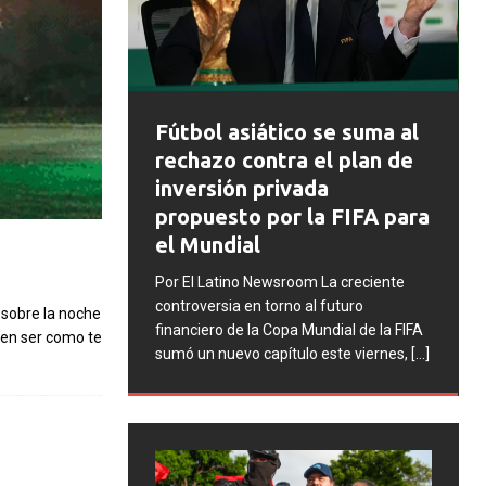
FIFA abre expedientes
asiático se suma al
disciplinarios contra
 contra el plan de
Argentina tras los
ón privada
incidentes en la final d
to por la FIFA para
Mundial 2026
ial
Por El Latino Newsroom La FIFA ini
ino Newsroom La creciente
una serie de procesos disciplinari
a en torno al futuro
 sobre la noche
contra la Asociación del Fútbol
de la Copa Mundial de la FIFA
len ser como te
Argentino (AFA), cuatro integrant
evo capítulo este viernes,
[...]
la selección argentina
[...]