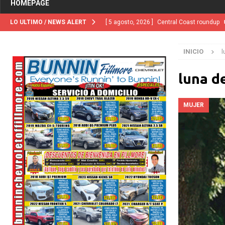
HOMEPAGE
LO ULTIMO / NEWS ALERT
[ 5 agosto, 2026 ]
Central Coast roundup
[ 5 agosto, 2026 ]
Trump activa por primera
INICIO
l
“terroristas extranjeros”
INMIGRACIÓN
[ 2 julio, 2024 ]
Colombia apaga el ‘efecto V
luna d
[ 29 marzo, 2024 ]
Corte Suprema levanta 
MUJER
INMIGRACIÓN
[ 1 marzo, 2024 ]
Potente tormenta inverna
NACIONALES
[ 5 agosto, 2026 ]
Resumen internacional
[ 5 agosto, 2026 ]
International roundup