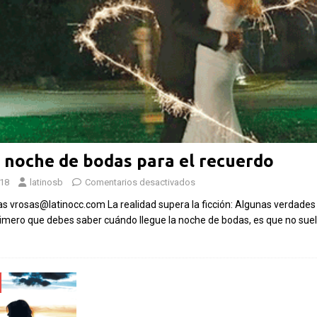
Las Islas Malvinas y el
6:
deporte: una historia de
 a
identidad, memoria y
Fútbol 
e
pasión nacional
rechazo
Por El Latino Newsroom El deporte ha
inversi
sido, a lo largo de la historia, mucho más
propues
s.
que una competencia entre equipos o
 noche de bodas para el recuerdo
el Mund
tos
atletas. En numerosas
[...]
018
latinosb
Comentarios desactivados
Por El Lat
controversi
as vrosas@latinocc.com La realidad supera la ficción: Algunas verdades
financiero 
imero que debes saber cuándo llegue la noche de bodas, es que no sue
sumó un nu