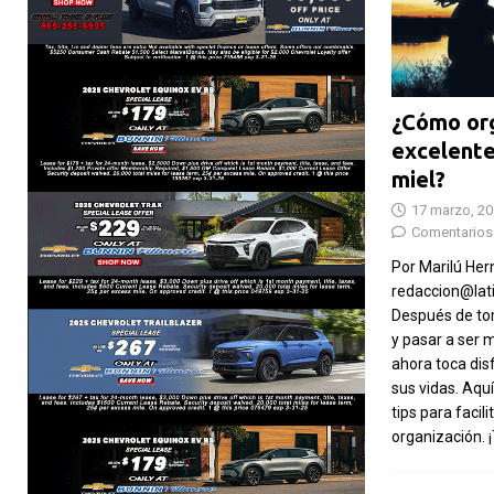
¿Cómo org
excelente
miel?
17 marzo, 2
Comentarios
Por Marilú He
redaccion@lat
Después de to
y pasar a ser m
ahora toca disf
sus vidas. Aqu
tips para facili
organización. 