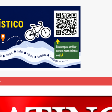
L
bunal especial para solicitar la deportación de presuntos “terroristas
rasil 1 – Colombia 1
DEPORTE