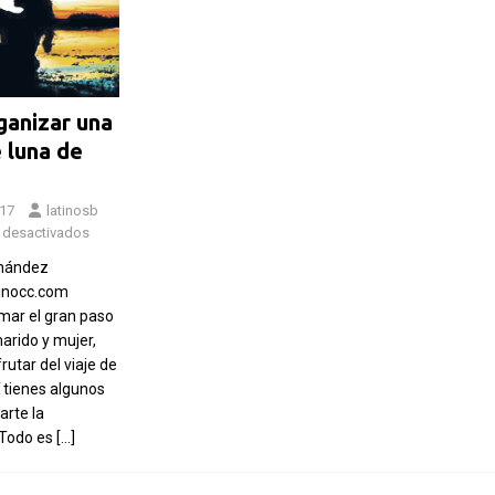
anizar una
 luna de
017
latinosb
 desactivados
rnández
inocc.com
mar el gran paso
arido y mujer,
rutar del viaje de
í tienes algunos
tarte la
¡Todo es
[…]