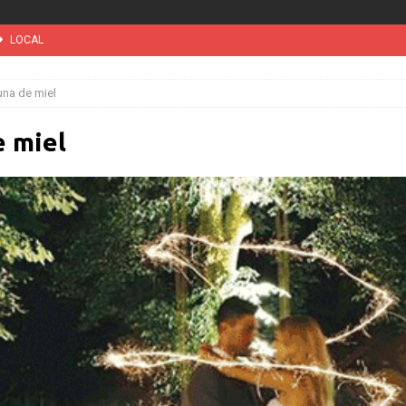
LOCAL
 vez tribunal especial para solicitar la deportación de presuntos
una de miel
ini’. Brasil 1 – Colombia 1
DEPORTE
e miel
MUNDIAL / WC 2026
NOTICIAS
suspensión a ley de Texas que permite a la policía detener a migrantes
l desatará la mayor nevada en lo que va del año en California
INTERNACIONAL
INTERNACIONAL