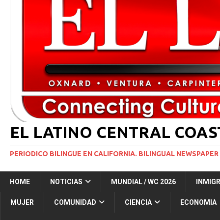
[ 29 marzo, 2024 ]
Corte Suprema levanta suspensi
INMIGRACIÓN
[ 1 marzo, 2024 ]
Potente tormenta invernal desat
[ 5 agosto, 2026 ]
Resumen internacional
INT
[ 5 agosto, 2026 ]
International roundup
INTER
EL LATINO CENTRAL COA
PERIODICO BILINGUE EN CALIFORNIA. BILINGUAL NEWSPAPER 
HOME
NOTICIAS
MUNDIAL / WC 2026
INMIG
MUJER
COMUNIDAD
CIENCIA
ECONOMIA