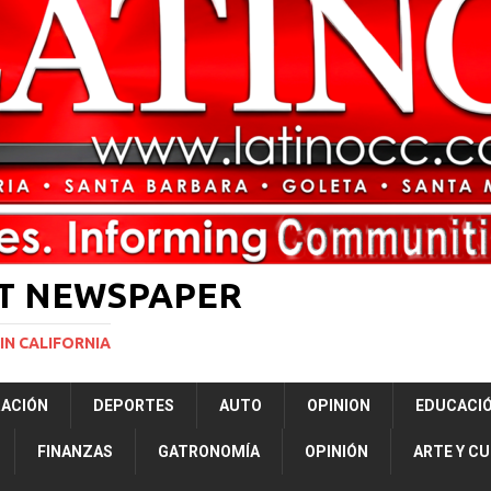
ón a ley de Texas que permite a la policía detener a migrantes
ará la mayor nevada en lo que va del año en California
NACIONALES
ERNACIONAL
NACIONAL
ST NEWSPAPER
IN CALIFORNIA
RACIÓN
DEPORTES
AUTO
OPINION
EDUCACI
FINANZAS
GATRONOMÍA
OPINIÓN
ARTE Y C