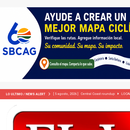
[ 5 agosto, 2026 ]
Central Coast roundup
LOCA
LO ULTIMO / NEWS ALERT
[ 5 agosto, 2026 ]
Trump activa por primera vez tri
extranjeros”
INMIGRACIÓN
[ 2 julio, 2024 ]
Colombia apaga el ‘efecto Vini’. B