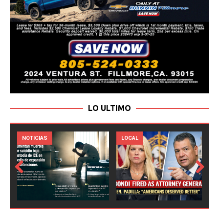
LO ULTIMO
LOCAL
NOTICIAS
Prev
Next
ious