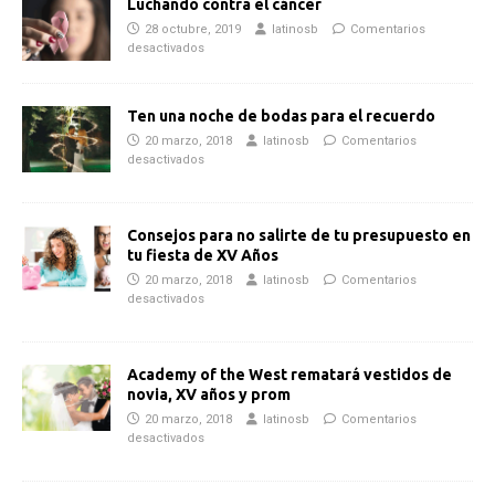
Luchando contra el cáncer
28 octubre, 2019
latinosb
Comentarios
desactivados
Ten una noche de bodas para el recuerdo
20 marzo, 2018
latinosb
Comentarios
desactivados
Consejos para no salirte de tu presupuesto en
tu fiesta de XV Años
20 marzo, 2018
latinosb
Comentarios
desactivados
Academy of the West rematará vestidos de
novia, XV años y prom
20 marzo, 2018
latinosb
Comentarios
desactivados