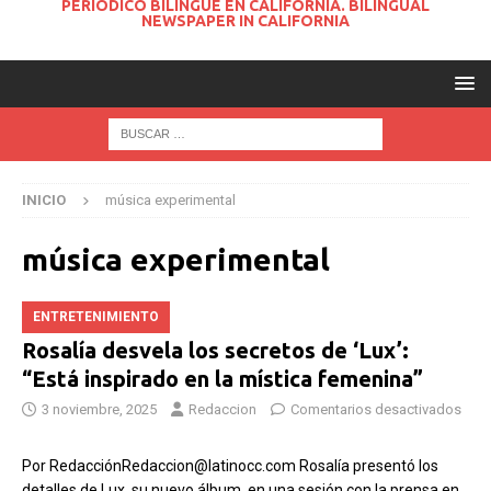
PERIODICO BILINGUE EN CALIFORNIA. BILINGUAL
NEWSPAPER IN CALIFORNIA
INICIO
música experimental
música experimental
ENTRETENIMIENTO
Rosalía desvela los secretos de ‘Lux’:
“Está inspirado en la mística femenina”
3 noviembre, 2025
Redaccion
Comentarios desactivados
Por RedacciónRedaccion@latinocc.com Rosalía presentó los
detalles de Lux, su nuevo álbum, en una sesión con la prensa en