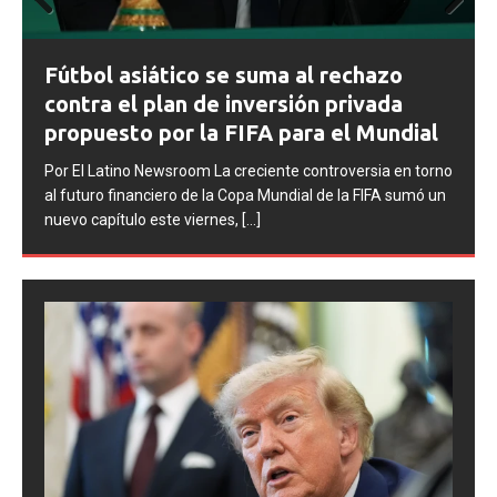
Prev
Next
ious
FIFA abre expediente
 se suma al rechazo
contra Argentina tra
e inversión privada
la final del Mundial 
a FIFA para el Mundial
Por El Latino Newsroom La FIFA
La creciente controversia en torno
procesos disciplinarios contra 
la Copa Mundial de la FIFA sumó un
Argentino (AFA), cuatro integr
rnes,
[...]
argentina
[...]