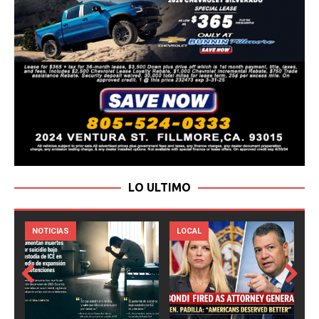
LO ULTIMO
LOCAL
NOTICIAS
Prev
Next
ious