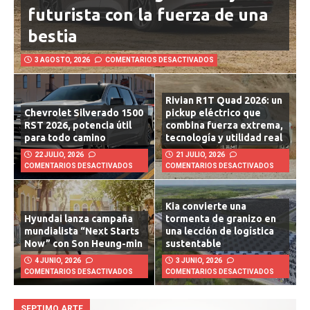
futurista con la fuerza de una
bestia
3 AGOSTO, 2026
COMENTARIOS DESACTIVADOS
Rivian R1T Quad 2026: un
Chevrolet Silverado 1500
pickup eléctrico que
RST 2026, potencia útil
combina fuerza extrema,
para todo camino
tecnología y utilidad real
22 JULIO, 2026
21 JULIO, 2026
COMENTARIOS DESACTIVADOS
COMENTARIOS DESACTIVADOS
Kia convierte una
Hyundai lanza campaña
tormenta de granizo en
mundialista “Next Starts
una lección de logística
Now” con Son Heung-min
sustentable
4 JUNIO, 2026
3 JUNIO, 2026
COMENTARIOS DESACTIVADOS
COMENTARIOS DESACTIVADOS
SEPTIMO ARTE