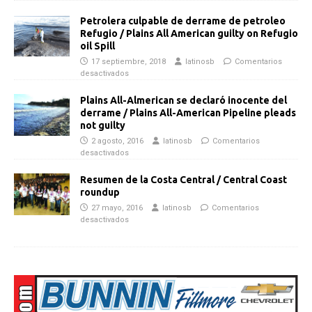
Petrolera culpable de derrame de petroleo
Refugio / Plains All American guilty on Refugio
oil Spill
17 septiembre, 2018
latinosb
Comentarios
desactivados
Plains All-Almerican se declaró inocente del
derrame / Plains All-American Pipeline pleads
not guilty
2 agosto, 2016
latinosb
Comentarios
desactivados
Resumen de la Costa Central / Central Coast
roundup
27 mayo, 2016
latinosb
Comentarios
desactivados