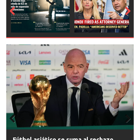
Prev
Next
ious
Prev
Next
ious
FIFA abre expedientes disciplinarios