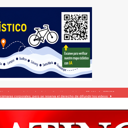
 cámaras corporales, pero se reserva el derecho de difundir los videos
dí firman pacto de defensa mutua ante escalada de tensiones en Oriente Medio