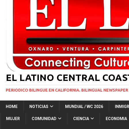
[ 2 julio, 2024 ]
Colombia apaga el ‘efecto Vini’. B
[ 29 marzo, 2024 ]
Corte Suprema levanta suspensi
INMIGRACIÓN
[ 1 marzo, 2024 ]
Potente tormenta invernal desat
[ 7 agosto, 2026 ]
Simi Valley Man Sentenced to 51 
[ 7 agosto, 2026 ]
El primer hábitat submarino en
EL LATINO CENTRAL COA
PERIODICO BILINGUE EN CALIFORNIA. BILINGUAL NEWSPAPER 
HOME
NOTICIAS
MUNDIAL / WC 2026
INMIG
MUJER
COMUNIDAD
CIENCIA
ECONOMIA