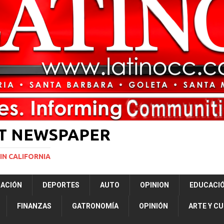
rasil 1 – Colombia 1
DEPORTE
ón a ley de Texas que permite a la policía detener a migrantes
ará la mayor nevada en lo que va del año en California
NACIONALES
Years to Life for Murdering Girlfriend in Front of Her Children
LOCAL
 décadas promete impulsar la investigación oceánica en EE. UU.
CIENCIA
ST NEWSPAPER
IN CALIFORNIA
RACIÓN
DEPORTES
AUTO
OPINION
EDUCACI
FINANZAS
GATRONOMÍA
OPINIÓN
ARTE Y C