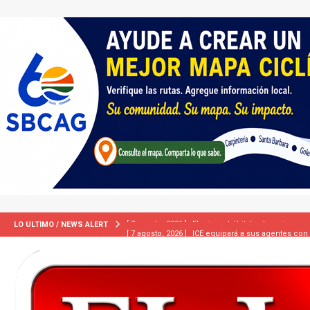
[ 7 agosto, 2026 ]
ICE equipará a sus agentes con
LO ULTIMO / NEWS ALERT
INMIGRACIÓN
[ 7 agosto, 2026 ]
Turquía, Pakistán y Arabia Sau
INTERNACIONAL