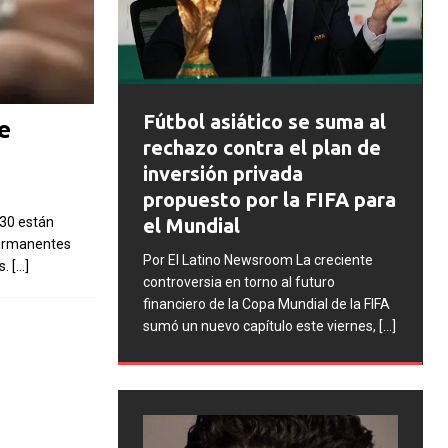
FIFA abre expedientes
ático se suma al
e
disciplinarios contra
ntra el plan de
Argentina tras los
privada
incidentes en la final del
por la FIFA para
Mundial 2026
130 están
permanentes
Por El Latino Newsroom La FIFA inició
ewsroom La creciente
s.
[…]
una serie de procesos disciplinarios
torno al futuro
contra la Asociación del Fútbol
 Copa Mundial de la FIFA
Argentino (AFA), cuatro integrantes de
apítulo este viernes,
[...]
la selección argentina
[...]