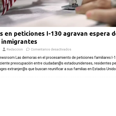
Las Islas Malvinas y el
deporte: una historia de
identidad, memoria y
Fútbol asi
pasión nacional
 en peticiones I-130 agravan espera d
rechazo co
s inmigrantes
Por El Latino Newsroom El deporte ha
inversión 
sido, a lo largo de la historia, mucho más
Redaccion
Comentarios desactivados
propuesto 
que una competencia entre equipos o
Newsroom Las demoras en el procesamiento de peticiones familiares I-
el Mundial
atletas. En numerosas
[...]
ciente preocupación entre ciudadan@s estadounidenses, residentes 
Por El Latino N
uges extranjer@s que buscan reunificar a sus familias en Estados Unido
controversia en 
financiero de la
sumó un nuevo c