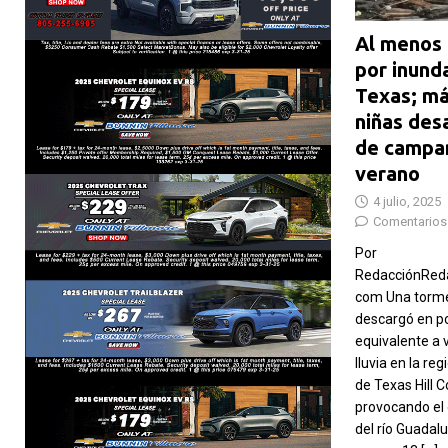
Al menos
por inund
Texas; má
niñas des
de campa
verano
4 julio, 2025
Comentarios
Por
RedacciónReda
com Una torme
descargó en po
equivalente a 
lluvia en la r
de Texas Hill C
provocando el
del río Guadal