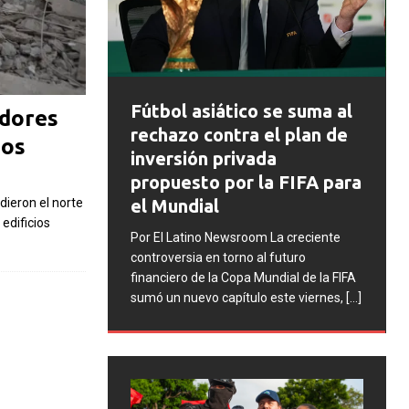
FIFA abre expedien
ol asiático se suma al
adores
disciplinarios contra
azo contra el plan de
dos
Argentina tras los
rsión privada
incidentes en la fina
uesto por la FIFA para
Mundial 2026
dieron el norte
undial
edificios
Por El Latino Newsroom La FIFA
Latino Newsroom La creciente
una serie de procesos discipli
ersia en torno al futuro
contra la Asociación del Fútbo
ero de la Copa Mundial de la FIFA
Argentino (AFA), cuatro integ
 nuevo capítulo este viernes,
[...]
la selección argentina
[...]