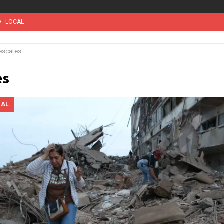
LOCAL
 vez tribunal especial para solicitar la deportación de presuntos
escates
ini’. Brasil 1 – Colombia 1
DEPORTE
es
MUNDIAL / WC 2026
NOTICIAS
suspensión a ley de Texas que permite a la policía detener a migrantes
NAL
l desatará la mayor nevada en lo que va del año en California
INTERNACIONAL
INTERNACIONAL