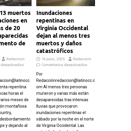
 13 muertos
Inundaciones
aciones en
repentinas en
s de 20
Virginia Occidental
aparecidas
dejan al menos tres
mento de
muertos y daños
catastróficos
Redaccion
16 junio, 2025
Redaccion
 desactivados
Comentarios desactivados
Por
ccion@latinocc.
Redacciónredaccion@latinocc.c
nta repentina
om Al menos tres personas
cas horas el
murieron y varias más están
varios meses de
desaparecidas tras intensas
egión montañosa
lluvias que provocaron
ountry,
inundaciones repentinas el
 desbordamiento
sábado por la noche en el norte
upe y dejando al
de Virginia Occidental. Las