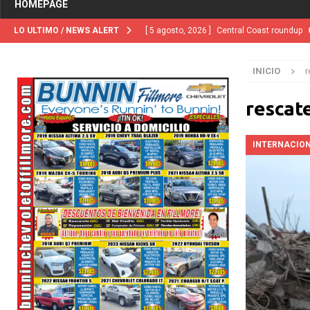
HOMEPAGE
LO ULTIMO / NEWS ALERT
[ 5 agosto, 2026 ]
Central Coast roundup
[ 5 agosto, 2026 ]
Trump activa por primera
INICIO
r
“terroristas extranjeros”
INMIGRACIÓN
[ 2 julio, 2024 ]
Colombia apaga el ‘efecto V
rescat
[ 29 marzo, 2024 ]
Corte Suprema levanta 
INTERNACIO
INMIGRACIÓN
[ 1 marzo, 2024 ]
Potente tormenta inverna
NACIONALES
[ 5 agosto, 2026 ]
Resumen internacional
[ 5 agosto, 2026 ]
International roundup