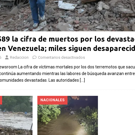
Las Islas Malvinas y el
026:
deporte: una historia de
lar a
identidad, memoria y
Fútb
able
pasión nacional
589 la cifra de muertos por los devast
rech
en Venezuela; miles siguen desapareci
pa
Por El Latino Newsroom El deporte ha
inve
es,
sido, a lo largo de la historia, mucho más
6
Redaccion
Comentarios desactivados
prop
bles.
que una competencia entre equipos o
Newsroom La cifra de víctimas mortales por los dos terremotos que sacu
el M
mentos
atletas. En numerosas
[...]
continúa aumentando mientras las labores de búsqueda avanzan entre 
Por El 
comunidades devastadas. Las autoridades
[…]
controv
financi
sumó un
NACIONALES