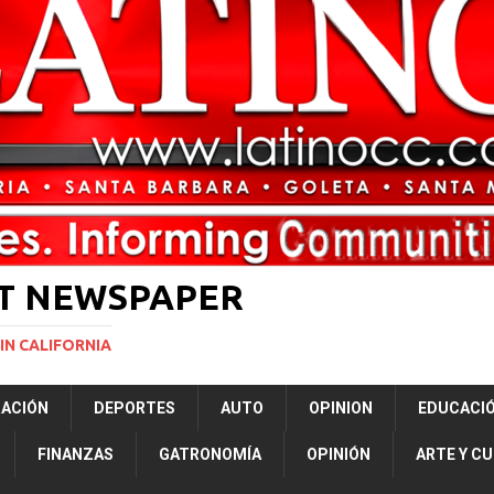
ón a ley de Texas que permite a la policía detener a migrantes
ará la mayor nevada en lo que va del año en California
NACIONALES
ERNACIONAL
NACIONAL
ST NEWSPAPER
IN CALIFORNIA
RACIÓN
DEPORTES
AUTO
OPINION
EDUCACI
FINANZAS
GATRONOMÍA
OPINIÓN
ARTE Y C