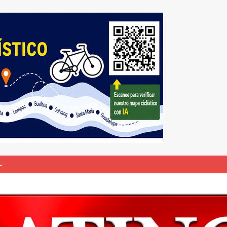
L
bunal especial para solicitar la deportación de presuntos “terroristas
rasil 1 – Colombia 1
DEPORTE