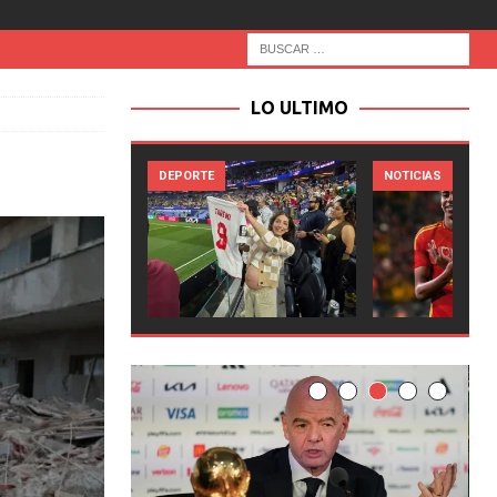
LO ULTIMO
DEPORTE
NOTICIAS
NOT