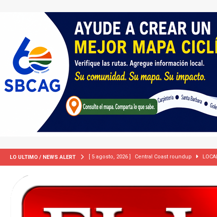
[ 5 agosto, 2026 ]
Central Coast roundup
LOCA
LO ULTIMO / NEWS ALERT
[ 5 agosto, 2026 ]
Trump activa por primera vez tri
extranjeros”
INMIGRACIÓN
[ 2 julio, 2024 ]
Colombia apaga el ‘efecto Vini’. B