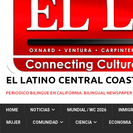
[ 29 marzo, 2024 ]
Corte Suprema levanta suspensi
INMIGRACIÓN
[ 1 marzo, 2024 ]
Potente tormenta invernal desat
[ 5 agosto, 2026 ]
Resumen internacional
INT
[ 5 agosto, 2026 ]
International roundup
INTER
EL LATINO CENTRAL COA
PERIODICO BILINGUE EN CALIFORNIA. BILINGUAL NEWSPAPER 
HOME
NOTICIAS
MUNDIAL / WC 2026
INMIG
MUJER
COMUNIDAD
CIENCIA
ECONOMIA