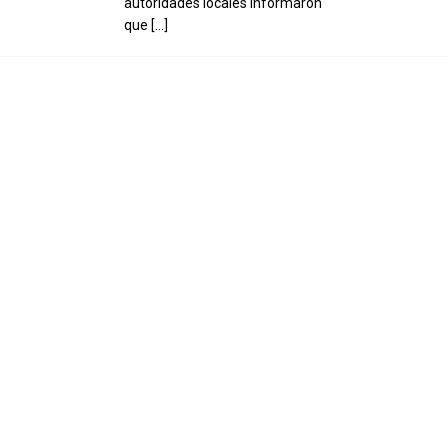
autoridades locales informaron
que
[…]