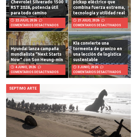
Chevrolet Silverado 1500
pickup eléctrico que
RST 2026, potencia útil
combina fuerza extrema,
para todo camino
tecnología y utilidad real
22 JULIO, 2026
21 JULIO, 2026
COMENTARIOS DESACTIVADOS
COMENTARIOS DESACTIVADOS
Kia convierte una
Hyundai lanza campaña
tormenta de granizo en
mundialista “Next Starts
una lección de logística
Now” con Son Heung-min
sustentable
4 JUNIO, 2026
3 JUNIO, 2026
COMENTARIOS DESACTIVADOS
COMENTARIOS DESACTIVADOS
SEPTIMO ARTE