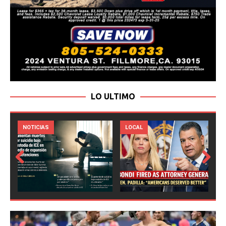
LO ULTIMO
LOCAL
NOTICIAS
Prev
Next
ious