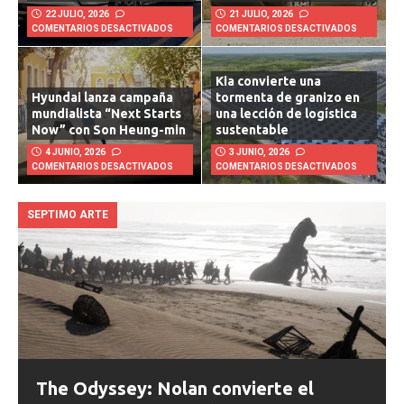
22 JULIO, 2026
21 JULIO, 2026
COMENTARIOS DESACTIVADOS
COMENTARIOS DESACTIVADOS
Kia convierte una
Hyundai lanza campaña
tormenta de granizo en
mundialista “Next Starts
una lección de logística
Now” con Son Heung-min
sustentable
4 JUNIO, 2026
3 JUNIO, 2026
COMENTARIOS DESACTIVADOS
COMENTARIOS DESACTIVADOS
SEPTIMO ARTE
The Odyssey: Nolan convierte el