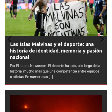
na
Prev
Next
asión
ious
o de la
Fútbol asiático se suma al rechazo
quipos
contra el plan de inversión privada
propuesto por la FIFA para el Mundial
Por El Latino Newsroom La creciente controversia en torn
al futuro financiero de la Copa Mundial de la FIFA sumó un
nuevo capítulo este viernes,
[...]