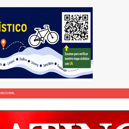
NACIONAL
L
rasil 1 – Colombia 1
DEPORTE
ón a ley de Texas que permite a la policía detener a migrantes