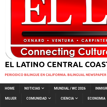
INMIGRACIÓN
[ 1 marzo, 2024 ]
Potente tormenta invernal desat
[ 6 agosto, 2026 ]
Trump firma dos medidas ejecuti
NACIONALES
[ 5 agosto, 2026 ]
Resumen internacional
INT
EL LATINO CENTRAL COA
PERIODICO BILINGUE EN CALIFORNIA. BILINGUAL NEWSPAPER 
HOME
NOTICIAS
MUNDIAL / WC 2026
INMIG
MUJER
COMUNIDAD
CIENCIA
ECONOMIA