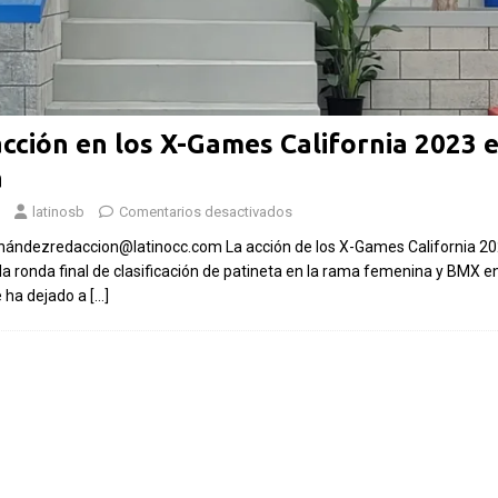
Las Islas Malvinas y el
26:
deporte: una historia de
ar a
identidad, memoria y
Fútbol
le
pasión nacional
acción en los X-Games California 2023 
rechaz
a
Por El Latino Newsroom El deporte ha
invers
,
sido, a lo largo de la historia, mucho más
latinosb
Comentarios desactivados
propue
es.
que una competencia entre equipos o
nándezredaccion@latinocc.com La acción de los X-Games California 20
el Mun
ntos
atletas. En numerosas
[...]
a ronda final de clasificación de patineta en la rama femenina y BMX e
Por El La
e ha dejado a
[…]
controver
financier
sumó un n