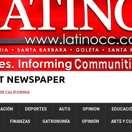
ará la mayor nevada en lo que va del año en California
NACIONALES
vas para restringir la ciudadanía por nacimiento y el “turismo de parto”
ERNACIONAL
ST NEWSPAPER
IN CALIFORNIA
RACIÓN
DEPORTES
AUTO
OPINION
EDUCACI
FINANZAS
GATRONOMÍA
OPINIÓN
ARTE Y C