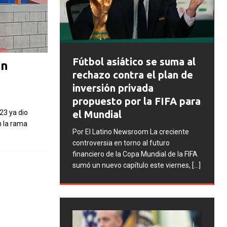
FIFA abre expedient
 asiático se suma al
en
disciplinarios contra
o contra el plan de
Argentina tras los
ión privada
incidentes en la final 
sto por la FIFA para
Mundial 2026
23 ya dio
dial
n la rama
Por El Latino Newsroom La FIFA i
tino Newsroom La creciente
una serie de procesos disciplina
sia en torno al futuro
contra la Asociación del Fútbol
o de la Copa Mundial de la FIFA
Argentino (AFA), cuatro integra
uevo capítulo este viernes,
[...]
la selección argentina
[...]