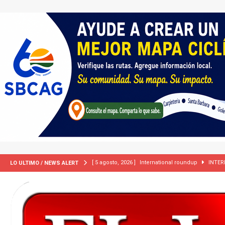
[ 5 agosto, 2026 ]
International roundup
INTER
LO ULTIMO / NEWS ALERT
[ 5 agosto, 2026 ]
Central Coast roundup
LOCA
[ 2 julio, 2024 ]
Colombia apaga el ‘efecto Vini’. B
[ 29 marzo, 2024 ]
Corte Suprema levanta suspensi