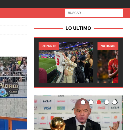
LO ULTIMO
DEPORTE
NOTICIAS
NOT