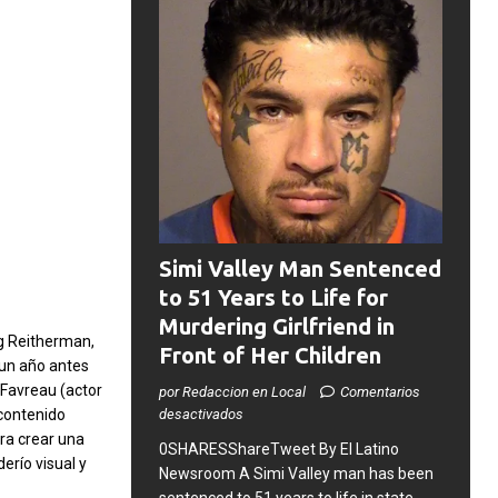
Simi Valley Man Sentenced
to 51 Years to Life for
Murdering Girlfriend in
ng Reitherman,
Front of Her Children
 un año antes
 Favreau (actor
por Redaccion en Local
Comentarios
 contenido
desactivados
ara crear una
0SHARESShareTweet ​By El Latino
erío visual y
Newsroom ​A Simi Valley man has been