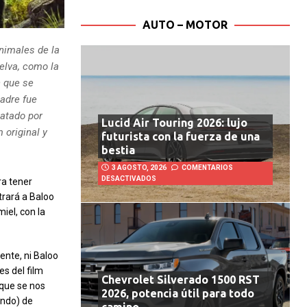
AUTO – MOTOR
nimales de la
selva, como la
n que se
padre fue
catado por
Lucid Air Touring 2026: lujo
 original y
futurista con la fuerza de una
bestia
3 AGOSTO, 2026
COMENTARIOS
DESACTIVADOS
ra tener
trará a Baloo
iel, con la
ente, ni Baloo
s del film
Chevrolet Silverado 1500 RST
 que se nos
2026, potencia útil para todo
ando) de
camino