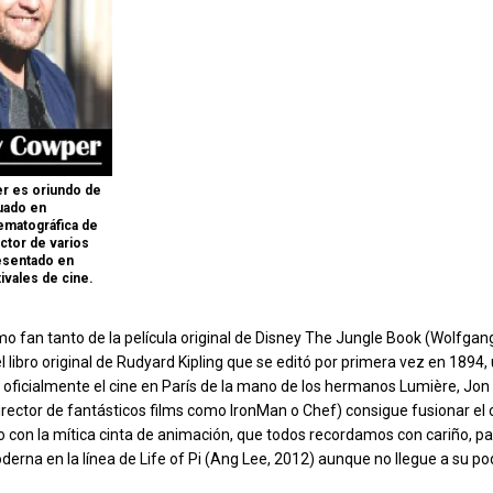
r es oriundo de
uado en
ematográfica de
ctor de varios
resentado en
vales de cine.
mo fan tanto de la película original de Disney The Jungle Book (Wolfga
 libro original de Rudyard Kipling que se editó por primera vez en 1894,
 oficialmente el cine en París de la mano de los hermanos Lumière, Jon
rector de fantásticos films como IronMan o Chef) consigue fusionar el
bro con la mítica cinta de animación, que todos recordamos con cariño, p
erna en la línea de Life of Pi (Ang Lee, 2012) aunque no llegue a su pod