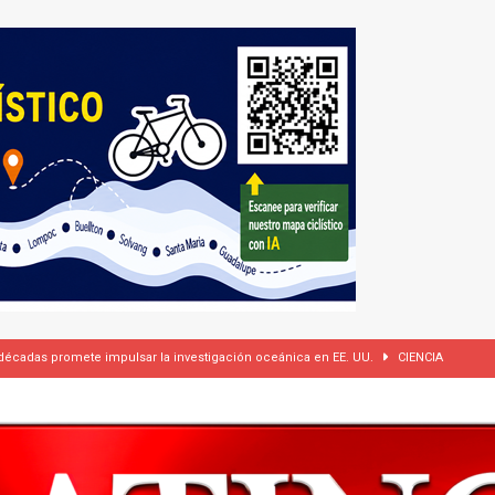
 cámaras corporales, pero se reserva el derecho de difundir los videos
dí firman pacto de defensa mutua ante escalada de tensiones en Oriente Medio