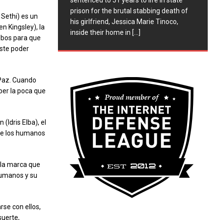
sentenced to 51 years to life in state
prison for the brutal stabbing death of
 Sethi) es un
his girlfriend, Jessica Marie Tinoco,
n Kingsley), la
inside their home in
[...]
obos para que
este poder
 Paz. Cuando
ber la poca que
(Idris Elba), el
que los humanos
 la marca que
humanos y su
se con ellos,
suerte,