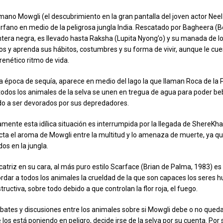
mano Mowgli (el descubrimiento en la gran pantalla del joven actor Neel
rfano en medio de la peligrosa jungla India. Rescatado por Bagheera (Be
era negra, es llevado hasta Raksha (Lupita Nyong’o) y su manada de l
los y aprenda sus hábitos, costumbres y su forma de vivir, aunque le cu
renético ritmo de vida.
na época de sequía, aparece en medio del lago la que llaman Roca de la
todos los animales de la selva se unen en tregua de agua para poder be
o a ser devorados por sus depredadores.
ente esta idílica situación es interrumpida por la llegada de ShereKhan 
ecta el aroma de Mowgli entre la multitud y lo amenaza de muerte, ya 
os en la jungla.
atriz en su cara, al más puro estilo Scarface (Brian de Palma, 1983) es
ordar a todos los animales la crueldad de la que son capaces los seres 
ructiva, sobre todo debido a que controlan la flor roja, el fuego.
ates y discusiones entre los animales sobre si Mowgli debe o no quedar
e los está poniendo en peligro, decide irse de la selva por su cuenta. Por 