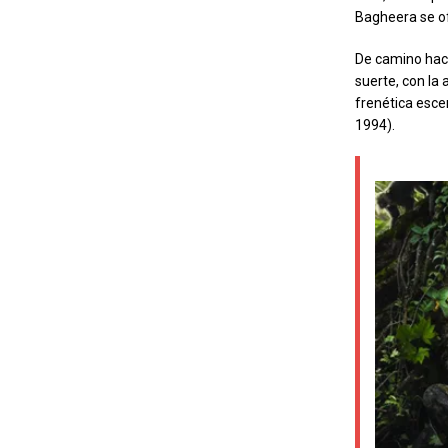
Bagheera se of
De c
amino hací
suerte, con la
frenética esce
1994).