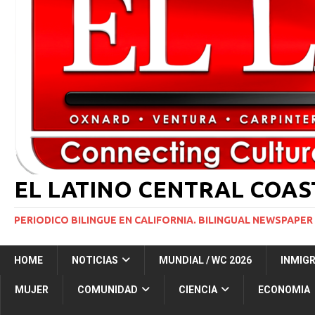
[ 2 julio, 2024 ]
Colombia apaga el ‘efecto Vini’. B
[ 29 marzo, 2024 ]
Corte Suprema levanta suspensi
INMIGRACIÓN
[ 1 marzo, 2024 ]
Potente tormenta invernal desat
[ 7 agosto, 2026 ]
Simi Valley Man Sentenced to 51 
[ 7 agosto, 2026 ]
El primer hábitat submarino en
EL LATINO CENTRAL COA
PERIODICO BILINGUE EN CALIFORNIA. BILINGUAL NEWSPAPER 
HOME
NOTICIAS
MUNDIAL / WC 2026
INMIG
MUJER
COMUNIDAD
CIENCIA
ECONOMIA