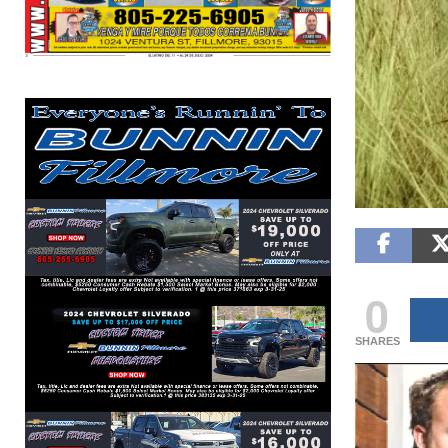
CIENCIA
La UEFA amenaza con
Los momentos
boicotear los torneos de la
marcaron el Mu
FIFA por polémico plan de
del gol más es
inversión del Mundial
la afición más 
0SHARESShareTweet Por El Latino
0SHARESShareTweet 
Newsroom La relación entre la UEFA y la
VásquezEl Latino La C
FIFA atraviesa uno de sus momentos
39 días de emociones,
más tensos de los últimos años. La
[...]
actuaciones memorabl
algunos de los mome
destacados
[...]
0
SHARES