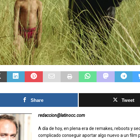
 que
Las Islas Malvinas y el
ndial 2026:
deporte: una historia de
pectacular a
identidad, memoria y
inolvidable
pasión nacional
Por Max
0SHARESShareTweet Por El Latino
opa Mundial dejó
Newsroom El deporte ha sido, a lo largo
 sorpresas y
de la historia, mucho más que una
es. Estos fueron
competencia entre equipos o atletas. En
ntos más
[...]
Share
Tweet
redaccion@latinocc.com
A
día de hoy, en plena era de remakes, reboots y se
complicado conseguir aportar algo nuevo a un film 