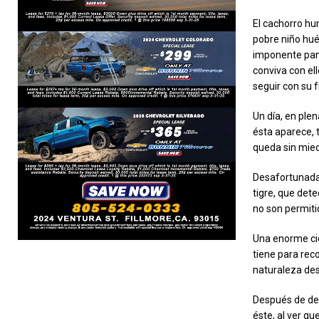
El cachorro hu
pobre niño hué
imponente pant
conviva con el
seguir con su f
Un día, en ple
ésta aparece, 
queda sin mied
Desafortunadam
tigre, que det
no son permitid
Una enorme cic
tiene para rec
naturaleza dest
Después de deb
éste, al ver qu