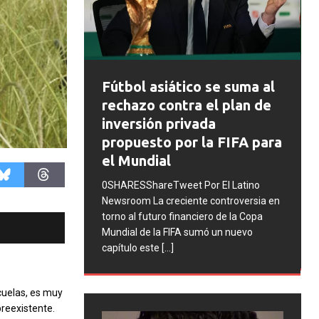
FIFA abre ex
Fútbol asiático se suma al
disciplinario
rechazo contra el plan de
Argentina tra
inversión privada
incidentes en 
propuesto por la FIFA para
Mundial 2026
el Mundial
0SHARESShareTweet
0SHARESShareTweet Por El Latino
Newsroom La FIFA in
Newsroom La creciente controversia en
procesos disciplinar
torno al futuro financiero de la Copa
Asociación del Fútb
Mundial de la FIFA sumó un nuevo
cuatro integrantes 
capítulo este
[...]
cuelas, es muy
preexistente.