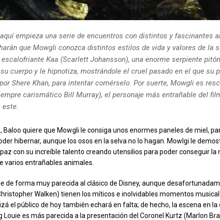
e aquí empieza una serie de encuentros con distintos y fascinantes a
harán que Mowgli conozca distintos estilos de vida y valores de la 
y escalofriante Kaa (Scarlett Johansson), una enorme serpiente pitó
su cuerpo y le hipnotiza, mostrándole el cruel pasado en el que su 
por Shere Khan, para intentar comérselo. Por suerte, Mowgli es res
iempre carismático Bill Murray), el personaje más entrañable del film
 este.
, Baloo quiere que Mowgli le consiga unos enormes paneles de miel, pa
der hibernar, aunque los osos en la selva no lo hagan. Mowlgi le demos
paz con su increíble talento creando utensilios para poder conseguir la m
e varios entrañables animales.
gue de forma muy parecida al clásico de Disney, aunque desafortunadam
(Christopher Walken) tienen los míticos e inolvidables momentos musicale
izá el público de hoy también echará en falta; de hecho, la escena en la
g Louie es más parecida a la presentación del Coronel Kurtz (Marlon Br