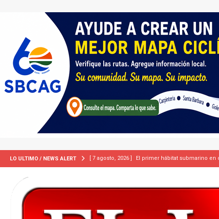
[ 7 agosto, 2026 ]
ICE equipará a sus agentes con
LO ULTIMO / NEWS ALERT
INMIGRACIÓN
[ 7 agosto, 2026 ]
Turquía, Pakistán y Arabia Sau
INTERNACIONAL