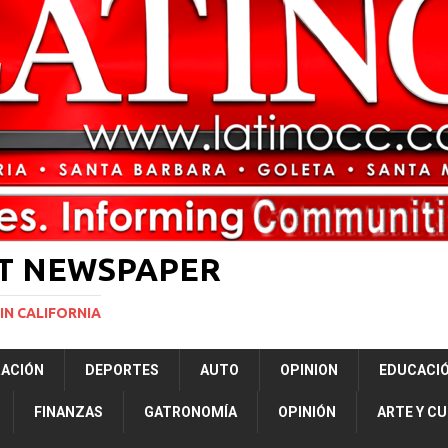
rasil 1 – Colombia 1
DEPORTE
ón a ley de Texas que permite a la policía detener a migrantes
ará la mayor nevada en lo que va del año en California
NACIONALES
Years to Life for Murdering Girlfriend in Front of Her Children
LOCAL
 décadas promete impulsar la investigación oceánica en EE. UU.
CIENCIA
ST NEWSPAPER
IN CALIFORNIA
RACIÓN
DEPORTES
AUTO
OPINION
EDUCACI
FINANZAS
GATRONOMÍA
OPINIÓN
ARTE Y C