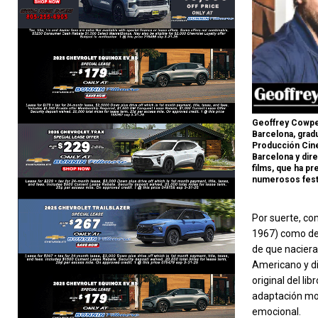
Geoffrey Cowpe
Barcelona, grad
Producción Cin
Barcelona y dire
films, que ha p
numerosos festi
Por suerte, co
1967) como del
de que naciera
Americano y di
original del li
adaptación mod
emocional.