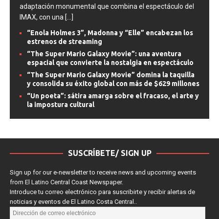
directores de su generación porque nos regala una
adaptación monumental que combina el espectáculo del
IMAX, con una
[...]
“Enola Holmes 3”, Madonna y “Elle” encabezan los
estrenos de streaming
“The Super Mario Galaxy Movie”: una aventura
espacial que convierte la nostalgia en espectáculo
“The Super Mario Galaxy Movie” domina la taquilla
y consolida su éxito global con más de $629 millones
“Un poeta”: sátira amarga sobre el fracaso, el arte y
la impostura cultural
SUSCRÍBETE/ SIGN UP
Sign up for our e-newsletter to receive news and upcoming events
from El Latino Central Coast Newspaper.
Introduce tu correo electrónico para suscribirte y recibir alertas de
noticias y eventos de El Latino Costa Central..