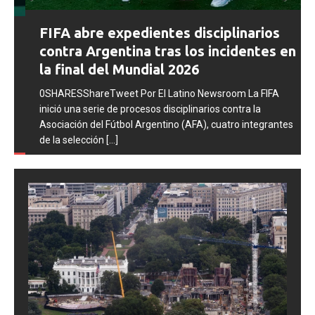
Prev
Next
FIFA abre expedientes disciplinarios
ious
contra Argentina tras los incidentes en
la final del Mundial 2026
0SHARESShareTweet Por El Latino Newsroom La FIFA
inició una serie de procesos disciplinarios contra la
Asociación del Fútbol Argentino (AFA), cuatro integrantes
de la selección
[...]