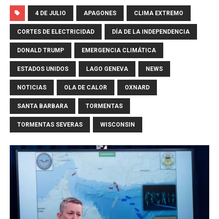
4 DE JULIO
APAGONES
CLIMA EXTREMO
CORTES DE ELECTRICIDAD
DÍA DE LA INDEPENDENCIA
DONALD TRUMP
EMERGENCIA CLIMÁTICA
ESTADOS UNIDOS
LAGO GENEVA
NEWS
NOTICIAS
OLA DE CALOR
OXNARD
SANTA BARBARA
TORMENTAS
TORMENTAS SEVERAS
WISCONSIN