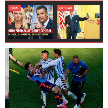
LOCAL
NOTICIAS
Prev
Next
ious