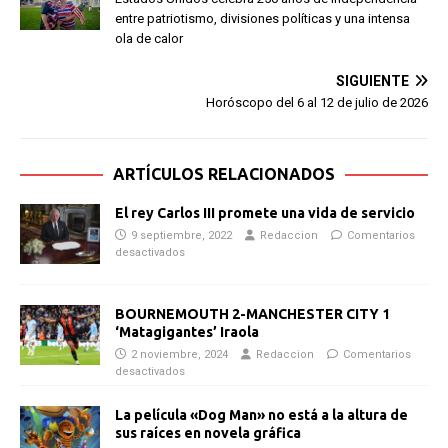
entre patriotismo, divisiones políticas y una intensa
ola de calor
SIGUIENTE
Horóscopo del 6 al 12 de julio de 2026
ARTÍCULOS RELACIONADOS
El rey Carlos III promete una vida de servicio
9 septiembre, 2022
Redaccion
Comentarios
desactivados
BOURNEMOUTH 2-MANCHESTER CITY 1
‘Matagigantes’ Iraola
2 noviembre, 2024
Redaccion
Comentarios
desactivados
La película «Dog Man» no está a la altura de
sus raíces en novela gráfica