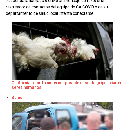
Responda la llamada o envíe un mensaje de texto si un
rastreador de contactos del equipo de CA COVID o de su
departamento de salud local intenta conectarse.
California reporta un tercer posible caso de gripe aviar en
seres humanos
Respecto a
Salud