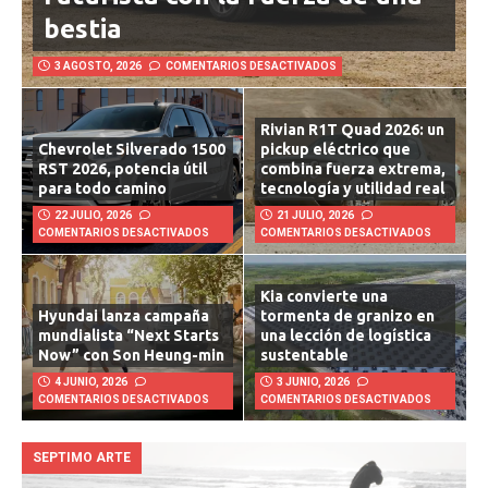
futurista con la fuerza de una
bestia
3 AGOSTO, 2026
COMENTARIOS DESACTIVADOS
Rivian R1T Quad 2026: un
Chevrolet Silverado 1500
pickup eléctrico que
RST 2026, potencia útil
combina fuerza extrema,
para todo camino
tecnología y utilidad real
22 JULIO, 2026
21 JULIO, 2026
COMENTARIOS DESACTIVADOS
COMENTARIOS DESACTIVADOS
Kia convierte una
Hyundai lanza campaña
tormenta de granizo en
mundialista “Next Starts
una lección de logística
Now” con Son Heung-min
sustentable
4 JUNIO, 2026
3 JUNIO, 2026
COMENTARIOS DESACTIVADOS
COMENTARIOS DESACTIVADOS
SEPTIMO ARTE