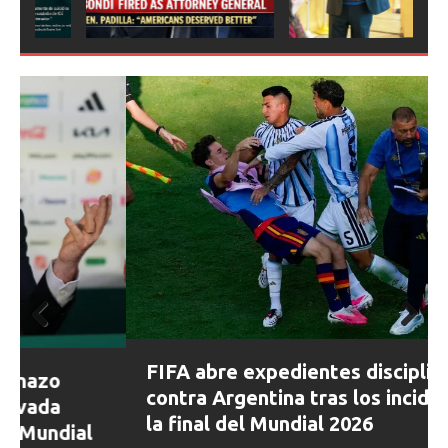
ious
Prev
Next
FIFA abre expedientes disciplinarios
ious
contra Argentina tras los incidentes en
la final del Mundial 2026