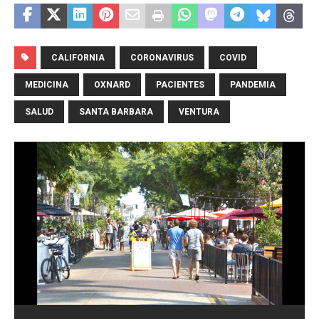
CALIFORNIA
CORONAVIRUS
COVID
MEDICINA
OXNARD
PACIENTES
PANDEMIA
SALUD
SANTA BARBARA
VENTURA