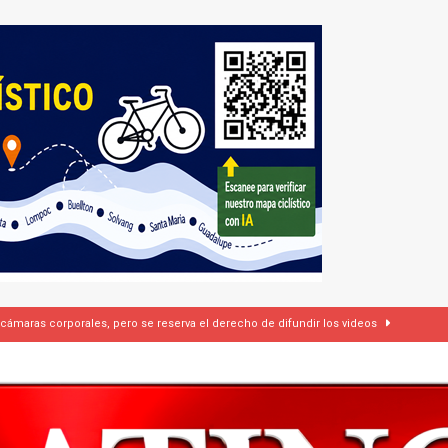
 cámaras corporales, pero se reserva el derecho de difundir los videos
dí firman pacto de defensa mutua ante escalada de tensiones en Oriente Medio