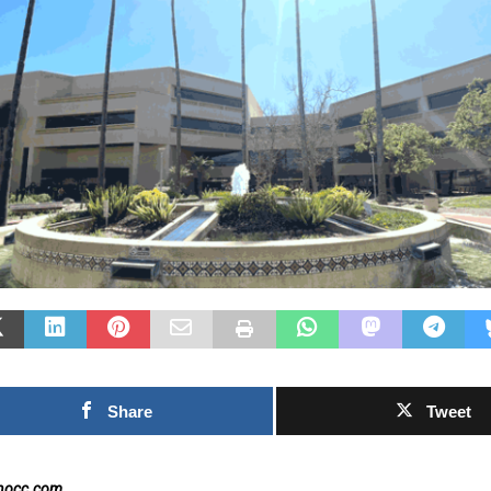
Las Islas Malvinas y el
deporte: una historia de
identidad, memoria y
Fútbol asiá
pasión nacional
rechazo con
0SHARESShareTweet Por El Latino
inversión p
Newsroom El deporte ha sido, a lo largo
propuesto p
de la historia, mucho más que una
el Mundial
competencia entre equipos o atletas. En
[...]
0SHARESShareTwe
Newsroom La crec
torno al futuro f
Mundial de la FI
capítulo este
[...]
Share
Tweet
inocc.com