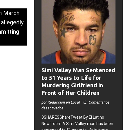
on March
 allegedly
mmitting
Simi Valley Man Sentenced
to 51 Years to Life for
Murdering Girlfriend in
Front of Her Children
por Redaccion en Local
Comentarios
desactivados
0SHARESShareTweet ​By El Latino
Newsroom ​A Simi Valley man has been