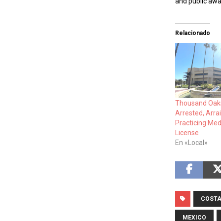
and public aw
Relacionado
Thousand Oak
Arrested, Arra
Practicing Med
License
En «Local»
COSTA
MEXICO