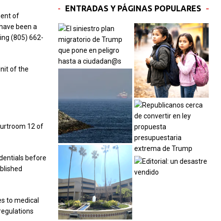
ENTRADAS Y PÁGINAS POPULARES
ment of
 have been a
ling (805) 662-
it of the
courtroom 12 of
dentials before
ablished
es to medical
 regulations