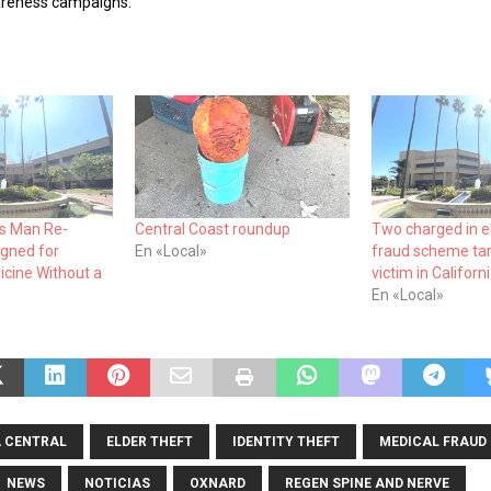
areness campaigns.
s Man Re-
Central Coast roundup
Two charged in e
igned for
En «Local»
fraud scheme tar
icine Without a
victim in Californ
En «Local»
 CENTRAL
ELDER THEFT
IDENTITY THEFT
MEDICAL FRAUD
NEWS
NOTICIAS
OXNARD
REGEN SPINE AND NERVE