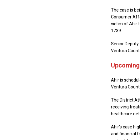
The case is be
Consumer Affai
victim of Ahir 
1739.
Senior Deputy 
Ventura County 
Upcoming 
Ahir is schedul
Ventura County 
The District A
receiving treat
healthcare net
Ahir’s case hig
and financial f