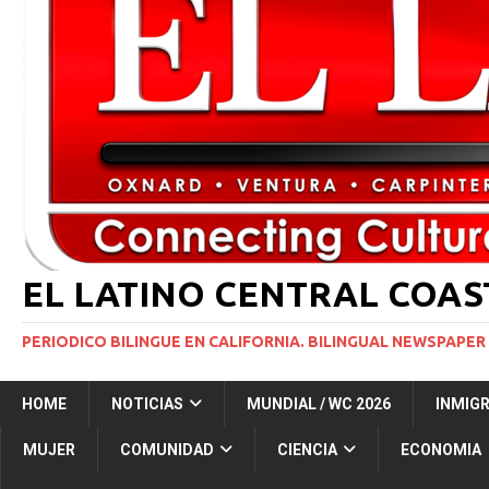
[ 2 julio, 2024 ]
Colombia apaga el ‘efecto Vini’. B
[ 29 marzo, 2024 ]
Corte Suprema levanta suspensi
INMIGRACIÓN
[ 1 marzo, 2024 ]
Potente tormenta invernal desat
[ 7 agosto, 2026 ]
Simi Valley Man Sentenced to 51 
[ 7 agosto, 2026 ]
El primer hábitat submarino en
EL LATINO CENTRAL COA
PERIODICO BILINGUE EN CALIFORNIA. BILINGUAL NEWSPAPER 
HOME
NOTICIAS
MUNDIAL / WC 2026
INMIG
MUJER
COMUNIDAD
CIENCIA
ECONOMIA