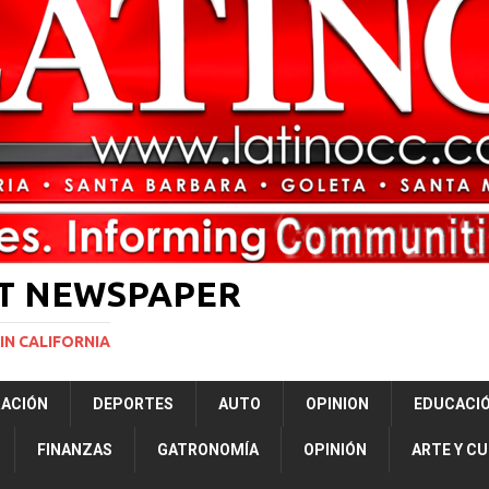
rasil 1 – Colombia 1
DEPORTE
ón a ley de Texas que permite a la policía detener a migrantes
ará la mayor nevada en lo que va del año en California
NACIONALES
Years to Life for Murdering Girlfriend in Front of Her Children
LOCAL
 décadas promete impulsar la investigación oceánica en EE. UU.
CIENCIA
ST NEWSPAPER
IN CALIFORNIA
RACIÓN
DEPORTES
AUTO
OPINION
EDUCACI
FINANZAS
GATRONOMÍA
OPINIÓN
ARTE Y C