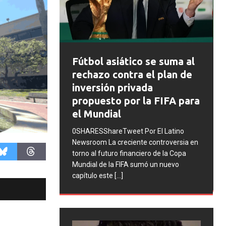
FIFA abre expedientes
tico se suma al
disciplinarios contra
tra el plan de
Argentina tras los
rivada
incidentes en la final del
or la FIFA para
Mundial 2026
0SHARESShareTweet Por El Latino
et Por El Latino
Newsroom La FIFA inició una serie de
iente controversia en
procesos disciplinarios contra la
inanciero de la Copa
Asociación del Fútbol Argentino (AFA),
FA sumó un nuevo
cuatro integrantes de la selección
[...]