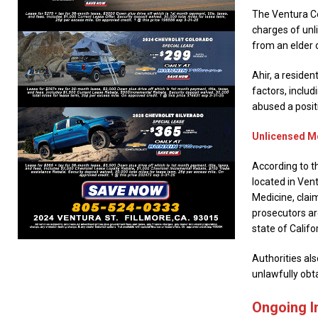
The Ventura Cou
charges of unli
from an elder o
Ahir, a residen
factors, includ
abused a positi
Unlicensed Me
According to th
located in Ven
Medicine, claim
prosecutors ar
state of Califo
Authorities al
unlawfully obta
Ongoing In