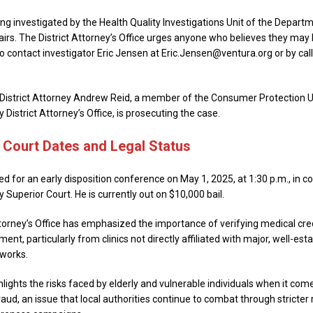
ing investigated by the Health Quality Investigations Unit of the Depart
rs. The District Attorney’s Office urges anyone who believes they may
to contact investigator Eric Jensen at Eric.Jensen@ventura.org or by cal
District Attorney Andrew Reid, a member of the Consumer Protection Un
District Attorney’s Office, is prosecuting the case.
Court Dates and Legal Status
ed for an early disposition conference on May 1, 2025, at 1:30 p.m., in 
Superior Court. He is currently out on $10,000 bail.
ttorney’s Office has emphasized the importance of verifying medical cre
ment, particularly from clinics not directly affiliated with major, well-est
works.
hlights the risks faced by elderly and vulnerable individuals when it com
raud, an issue that local authorities continue to combat through stricter