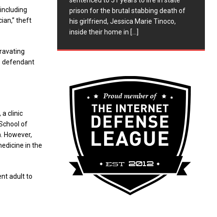
sentenced to 51 years to life in state
 including
prison for the brutal stabbing death of
ian,” theft
his girlfriend, Jessica Marie Tinoco,
inside their home in
[...]
gravating
he defendant
a clinic
 School of
h. However,
edicine in the
nt adult to