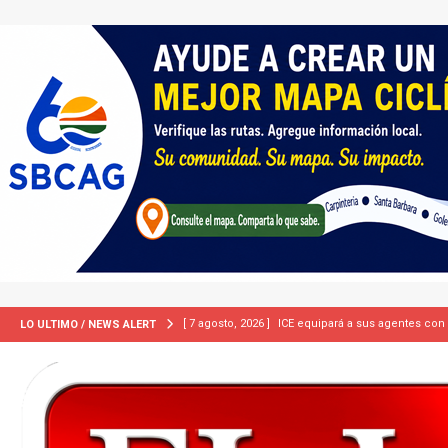
[ 7 agosto, 2026 ]
ICE equipará a sus agentes con
LO ULTIMO / NEWS ALERT
INMIGRACIÓN
[ 7 agosto, 2026 ]
Turquía, Pakistán y Arabia Sau
INTERNACIONAL