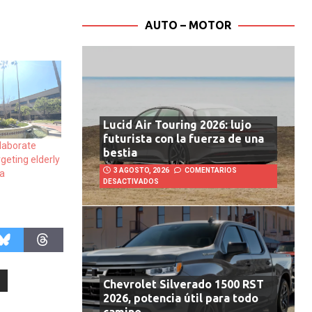
AUTO – MOTOR
Lucid Air Touring 2026: lujo
futurista con la fuerza de una
laborate
bestia
geting elderly
3 AGOSTO, 2026
COMENTARIOS
ia
DESACTIVADOS
Chevrolet Silverado 1500 RST
2026, potencia útil para todo
camino