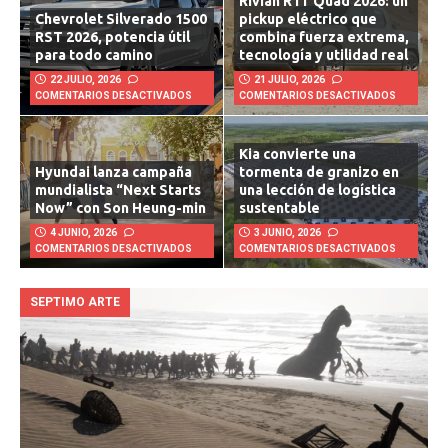
Rivian R1T Quad 2026: un
Chevrolet Silverado 1500
pickup eléctrico que
RST 2026, potencia útil
combina fuerza extrema,
para todo camino
tecnología y utilidad real
22 JULIO, 2026
21 JULIO, 2026
COMENTARIOS DESACTIVADOS
COMENTARIOS DESACTIVADOS
Kia convierte una
Hyundai lanza campaña
tormenta de granizo en
mundialista “Next Starts
una lección de logística
Now” con Son Heung-min
sustentable
4 JUNIO, 2026
3 JUNIO, 2026
COMENTARIOS DESACTIVADOS
COMENTARIOS DESACTIVADOS
SEPTIMO ARTE