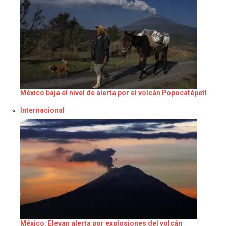
México baja el nivel de alerta por el volcán Popocatépetl
Respecto a
Internacional
México: Elevan alerta por explosiones del volcán