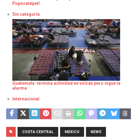
Popocatépetl
Respecto a
Sin categoría
Guatemala: termina actividad en volcán pero sigue la
alarma
Respecto a
Internacional
COSTA CENTRAL
MEXICO
NEWS