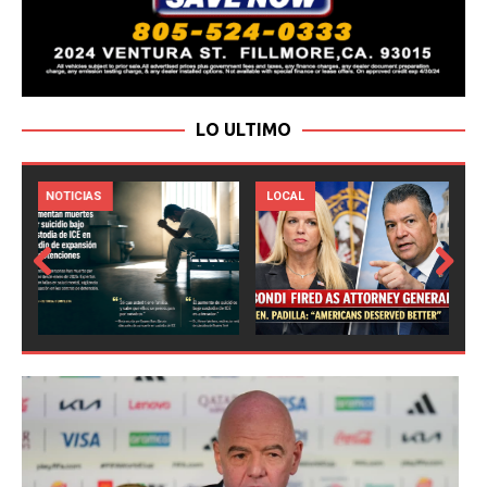
LO ULTIMO
LOCAL
NOTICIAS
Prev
Next
ious