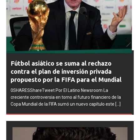
Prev
Next
FIFA abre expedientes disciplinarios
ious
contra Argentina tras los incidentes en
la final del Mundial 2026
0SHARESShareTweet Por El Latino Newsroom La FIFA
inició una serie de procesos disciplinarios contra la
Asociación del Fútbol Argentino (AFA), cuatro integrantes
de la selección
[...]