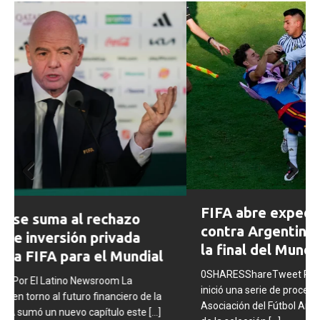
Prev
Next
FIFA abre expedientes disciplinarios
ious
contra Argentina tras los incidentes en
la final del Mundial 2026
0SHARESShareTweet Por El Latino Newsroom La FIFA
inició una serie de procesos disciplinarios contra la
Asociación del Fútbol Argentino (AFA), cuatro integrantes