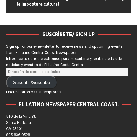
“Un poeta”: sátira amarga sobre el fracaso, el arte y
la impostura cultural
SUSCRÍBETE/ SIGN UP
Sign up for our e-newsletter to receive news and upcoming events
from El Latino Central Coast Newspaper.
Introduce tu correo electrónico para suscribirte y recibir alertas de
noticias y eventos de El Latino Costa Central..
Suscribir/Suscribe
Únete a otros 877 suscriptores
EL LATINO NEWSPAPER CENTRAL COAST.
510 de la Vina St.
Santa Barbara
CA 93101