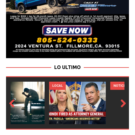
LO ULTIMO
LOCAL
NOTICIAS
Prev
Next
ious