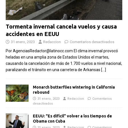
Tormenta invernal cancela vuelos y causa
accidentes en EEUU
31 enero, 2023
Redaccion
Comentarios desactivados
Por AgenciasRedactor@latinocc.com El clima invernal provocó
heladas en una amplia zona de Estados Unidos el martes,
causando la cancelación de más de 1.700 vuelos a nivel nacional,
paralizando el tránsito en una carretera de Arkansas
[…]
Monarch butterflies wintering in California
rebound
31 enero, 2023
Redaccion
Comentarios
desactivados
EEUU: “Es difícil” volver a los tiempos de
Obama con Cuba
31 enero, 2023
Redaccion
Comentarios