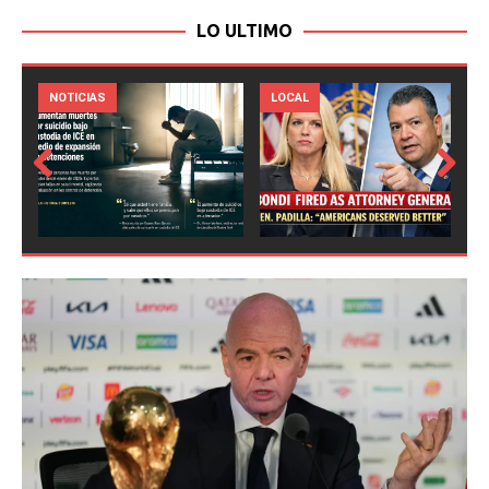
LO ULTIMO
LOCAL
NOTICIAS
Prev
Next
ious