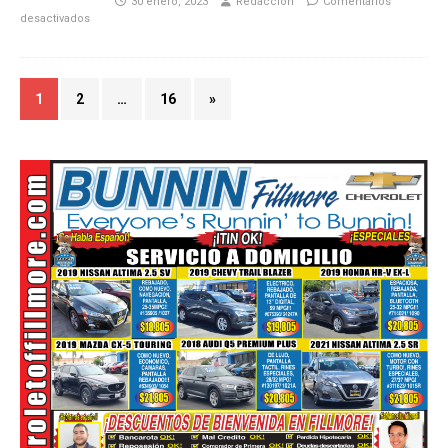
30 enero, 2023
Redaccion
Comentarios
desactivados
1
2
…
16
»