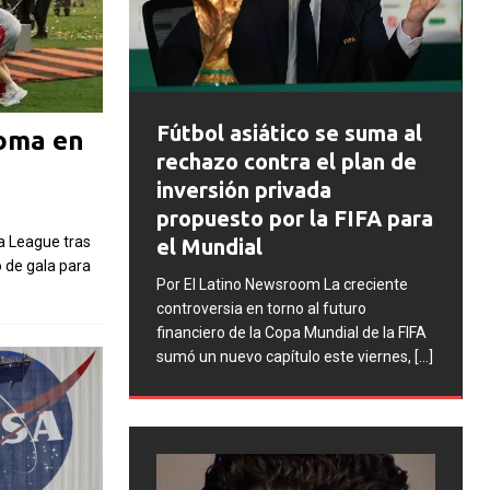
FIFA abre expedientes
o se suma al
Roma en
disciplinarios contra
 el plan de
Argentina tras los
ada
incidentes en la final del
la FIFA para
Mundial 2026
a League tras
ó de gala para
Por El Latino Newsroom La FIFA inició
m La creciente
una serie de procesos disciplinarios
al futuro
contra la Asociación del Fútbol
Mundial de la FIFA
Argentino (AFA), cuatro integrantes de
o este viernes,
[...]
la selección argentina
[...]