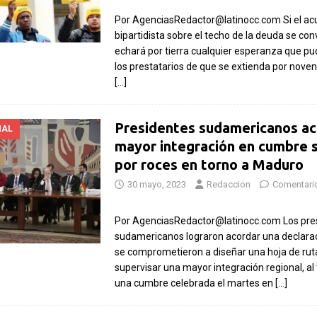
Por AgenciasRedactor@latinocc.com Si el ac
bipartidista sobre el techo de la deuda se conv
echará por tierra cualquier esperanza que pu
los prestatarios de que se extienda por nove
[…]
Presidentes sudamericanos a
NAL
mayor integración en cumbre 
por roces en torno a Maduro
30 mayo, 2023
Redaccion
Comentari
Por AgenciasRedactor@latinocc.com Los pre
sudamericanos lograron acordar una declarac
se comprometieron a diseñar una hoja de rut
supervisar una mayor integración regional, al
una cumbre celebrada el martes en
[…]