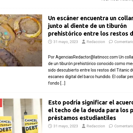
Un escáner encuentra un colla
junto al diente de un tiburón
prehistórico entre los restos d
31 mayo, 2023
Redaccion
Comentari
Por AgenciasRedactor@latinocc.com Un collar
de un tiburón prehistórico conocido como m
sido descubierto entre los restos del Titanic 
escaneo digital del barco hundido. El collar p
fondo
[…]
Esto podría significar el acue
el techo de la deuda para los 
préstamos estudiantiles
31 mayo, 2023
Redaccion
Comentari