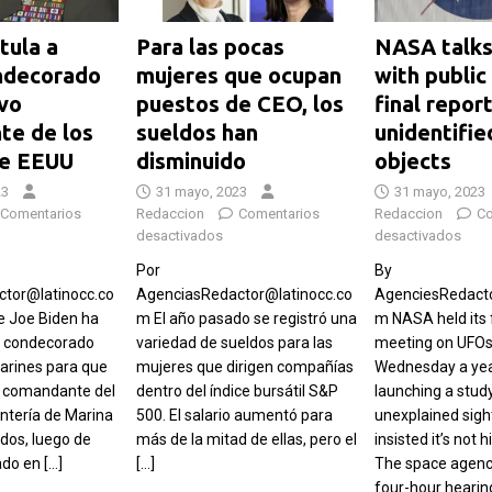
tula a
Para las pocas
NASA talk
ondecorado
mujeres que ocupan
with public
vo
puestos de CEO, los
final repor
te de los
sueldos han
unidentifie
de EEUU
disminuido
objects
23
31 mayo, 2023
31 mayo, 2023
Comentarios
Redaccion
Comentarios
Redaccion
Co
desactivados
desactivados
Por
By
tor@latinocc.co
AgenciasRedactor@latinocc.co
AgenciesRedacto
e Joe Biden ha
m El año pasado se registró una
m NASA held its f
n condecorado
variedad de sueldos para las
meeting on UFOs
marines para que
mujeres que dirigen compañías
Wednesday a yea
o comandante del
dentro del índice bursátil S&P
launching a study
ntería de Marina
500. El salario aumentó para
unexplained sigh
dos, luego de
más de la mitad de ellas, pero el
insisted it’s not 
ado en
[…]
[…]
The space agency
four-hour hearin