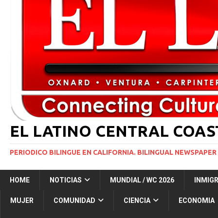
[ 2 julio, 2024 ]
Colombia apaga el ‘efecto Vini’. B
[ 29 marzo, 2024 ]
Corte Suprema levanta suspensi
INMIGRACIÓN
[ 1 marzo, 2024 ]
Potente tormenta invernal desat
[ 7 agosto, 2026 ]
Simi Valley Man Sentenced to 51 
[ 7 agosto, 2026 ]
El primer hábitat submarino en
EL LATINO CENTRAL COA
PERIODICO BILINGUE EN CALIFORNIA. BILINGUAL NEWSPAPER 
HOME
NOTICIAS
MUNDIAL / WC 2026
INMIG
MUJER
COMUNIDAD
CIENCIA
ECONOMIA