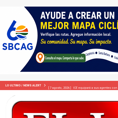
[ 7 agosto, 2026 ]
ICE equipará a sus agentes con
LO ULTIMO / NEWS ALERT
INMIGRACIÓN
[ 7 agosto, 2026 ]
Turquía, Pakistán y Arabia Sau
INTERNACIONAL