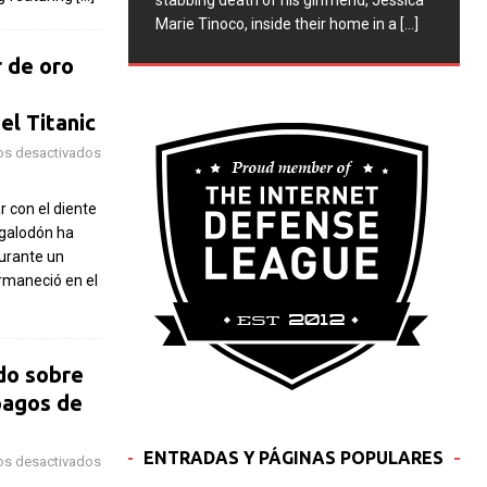
stabbing death of his girlfriend, Jessica
Marie Tinoco, inside their home in a
[...]
r de oro
el Titanic
os desactivados
 con el diente
egalodón ha
durante un
ermaneció en el
rdo sobre
pagos de
ENTRADAS Y PÁGINAS POPULARES
os desactivados