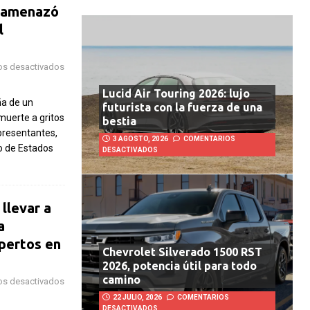
e amenazó
l
os desactivados
Lucid Air Touring 2026: lujo
a de un
futurista con la fuerza de una
uerte a gritos
bestia
presentantes,
3 AGOSTO, 2026
COMENTARIOS
io de Estados
DESACTIVADOS
 llevar a
a
pertos en
Chevrolet Silverado 1500 RST
2026, potencia útil para todo
camino
os desactivados
22 JULIO, 2026
COMENTARIOS
DESACTIVADOS