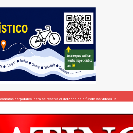
 cámaras corporales, pero se reserva el derecho de difundir los videos
dí firman pacto de defensa mutua ante escalada de tensiones en Oriente Medio