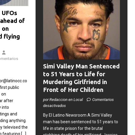
s UFOs
 ahead of
t on
d flying
mentarios
Simi Valley Man Sentenced
to 51 Years to Life for
r@latinocc.co
Murdering Girlfriend in
irst public
Front of Her Children
 on
por Redaccion en Local
Comentarios
r after
desactivados
 into
tings and
​By El Latino Newsroom ​A Simi Valley
hiding anything.
man has been sentenced to 51 years to
 televised the
life in state prison for the brutal
g featuring
[…]