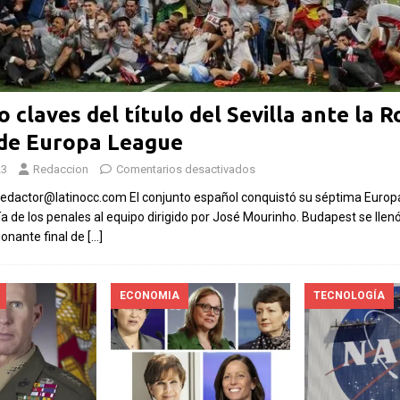
Las Islas Malvinas y el
deporte: una historia de
identidad, memoria y
Fútbol asiátic
o claves del título del Sevilla ante la 
pasión nacional
rechazo contra
l de Europa League
Por El Latino Newsroom El deporte ha
inversión priv
sido, a lo largo de la historia, mucho más
23
Redaccion
Comentarios desactivados
propuesto por 
que una competencia entre equipos o
edactor@latinocc.com El conjunto español conquistó su séptima Europ
el Mundial
atletas. En numerosas
[...]
ía de los penales al equipo dirigido por José Mourinho. Budapest se llen
Por El Latino Newsroo
ionante final de
[…]
controversia en torno 
financiero de la Copa 
sumó un nuevo capítul
ECONOMIA
TECNOLOGÍA