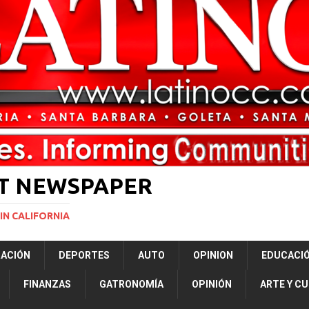
rasil 1 – Colombia 1
DEPORTE
ón a ley de Texas que permite a la policía detener a migrantes
ará la mayor nevada en lo que va del año en California
NACIONALES
Years to Life for Murdering Girlfriend in Front of Her Children
LOCAL
 décadas promete impulsar la investigación oceánica en EE. UU.
CIENCIA
ST NEWSPAPER
IN CALIFORNIA
RACIÓN
DEPORTES
AUTO
OPINION
EDUCACI
FINANZAS
GATRONOMÍA
OPINIÓN
ARTE Y C