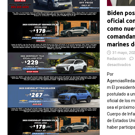
Biden pos
oficial c
como nue
comandan
marines 
31 mayo, 20
Redaccion
desactivados
Por
AgenciasRedac
m El president
postulado a u
oficial de los 
sea el próxim
Cuerpo de Infa
de Estados Uni
haber particip