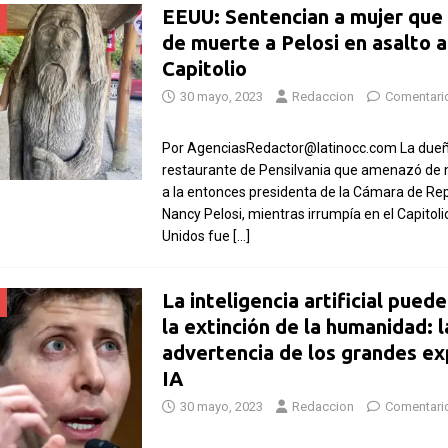
EEUU: Sentencian a mujer qu
de muerte a Pelosi en asalto a
Capitolio
30 mayo, 2023
Redaccion
Comentari
Por AgenciasRedactor@latinocc.com La dueñ
restaurante de Pensilvania que amenazó de m
a la entonces presidenta de la Cámara de Re
Nancy Pelosi, mientras irrumpía en el Capitol
Unidos fue
[…]
La inteligencia artificial puede
la extinción de la humanidad: l
advertencia de los grandes ex
IA
30 mayo, 2023
Redaccion
Comentari