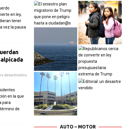
uerdo
ierte en ley,
dieran tener
na vez la pausa
cuerdan
salpicada
os desactivados
sidentes
ión en la que
a para
 término de
AUTO – MOTOR