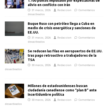
1.100 puntos impulsado por expectativas de
alivio en conflicto con Irán
31 marzo, 2026
Redaccion
Comentarios
desactivados
Buque Ruso con petróleo llega a Cuba en
medio de crisis energética y sanciones de
EE.UU.
31 marzo, 2026
Redaccion
Comentarios
desactivados
Se reducen las filas en aeropuertos de EE.UU.
tras pago retroactivo a trabajadores de la
TSA
30 marzo, 2026
Redaccion
Comentarios
desactivados
Millones de estadounidenses buscan
ciudadanía canadiense como “plan B” ante
incertidumbre política
30 marzo, 2026
Redaccion
Comentarios
desactivados