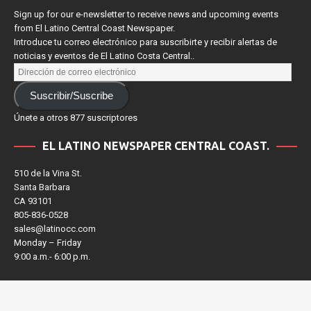
Sign up for our e-newsletter to receive news and upcoming events
from El Latino Central Coast Newspaper.
Introduce tu correo electrónico para suscribirte y recibir alertas de
noticias y eventos de El Latino Costa Central..
Suscribir/Suscribe
Únete a otros 877 suscriptores
EL LATINO NEWSPAPER CENTRAL COAST.
510 de la Vina St.
Santa Barbara
CA 93101
805-836-0528
sales@latinocc.com
Monday – Friday
9:00 a.m.- 6:00 p.m.
9:00 a.m. – 6:00 p.m.