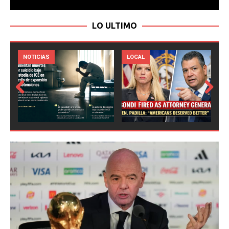
LO ULTIMO
LOCAL
NOTICIAS
Prev
Next
ious