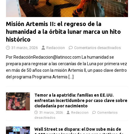
Misión Artemis II: el regreso de la
humanidad a la órbita lunar marca un hito
histórico
31 marzo, 2026
Redaccion
Comentarios desactivados
Por RedacciónRedaccion@latinocc.com La humanidad se
prepara para regresar a las cercanías de la Luna por primera vez
en más de 50 años con la misión Artemis II, un paso clave dentro
del programa Programa Artemis
[…]
Temor a la apatridia: familias en EE.UU.
enfrentan incertidumbre por caso clave sobre
ciudadanía por nacimiento
31 marzo, 2026
Redaccion
Comentarios
desactivados
Wall Street se dispara: el Dow sube más de