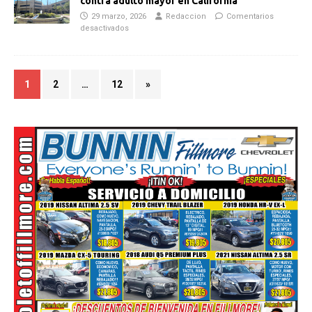
contra adulto mayor en California
29 marzo, 2026
Redaccion
Comentarios
desactivados
1
2
…
12
»