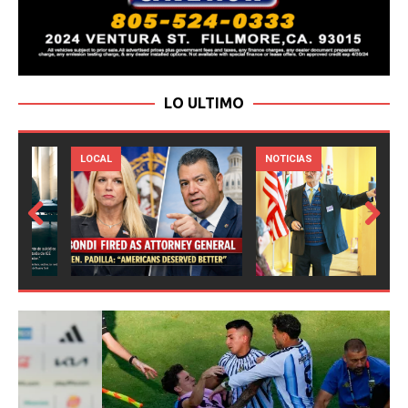
LO ULTIMO
LOCAL
NOTICIAS
Prev
Next
ious