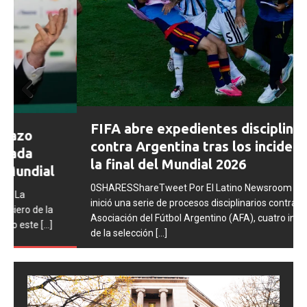
Prev
Next
FIFA abre expedientes disciplinarios
ious
contra Argentina tras los incidentes en
la final del Mundial 2026
0SHARESShareTweet Por El Latino Newsroom La FIFA
inició una serie de procesos disciplinarios contra la
Asociación del Fútbol Argentino (AFA), cuatro integrantes
de la selección
[...]