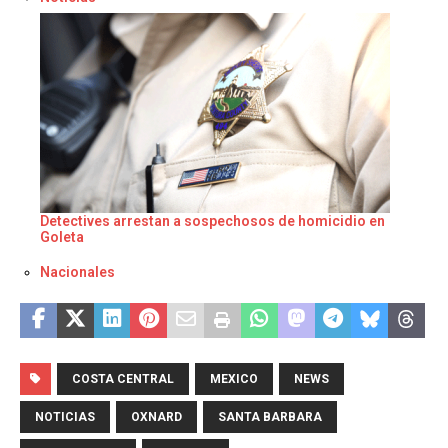
Detectives arrestan a sospechosos de homicidio en
Goleta
Respecto a
Nacionales
COSTA CENTRAL
MEXICO
NEWS
NOTICIAS
OXNARD
SANTA BARBARA