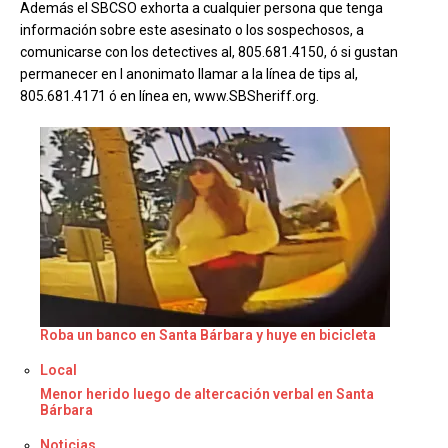
Además el SBCSO exhorta a cualquier persona que tenga
información sobre este asesinato o los sospechosos, a
comunicarse con los detectives al, 805.681.4150, ó si gustan
permanecer en l anonimato llamar a la línea de tips al,
805.681.4171 ó en línea en, www.SBSheriff.org.
Roba un banco en Santa Bárbara y huye en bicicleta
Respecto a
Local
Menor herido luego de altercación verbal en Santa
Bárbara
Respecto a
Noticias