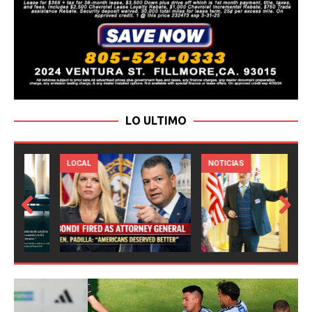
LO ULTIMO
LOCAL
NOTICIAS
Prev
Next
ious