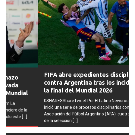
Prev
Next
FIFA abre expedientes disciplinarios
ious
contra Argentina tras los incidentes en
la final del Mundial 2026
0SHARESShareTweet Por El Latino Newsroom La FIFA
inició una serie de procesos disciplinarios contra la
Asociación del Fútbol Argentino (AFA), cuatro integrantes
de la selección
[...]