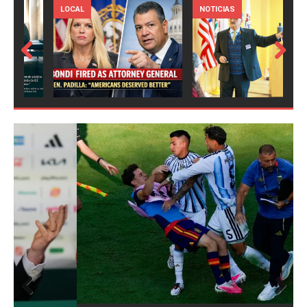
LOCAL
NOTICIAS
Prev
Next
ious