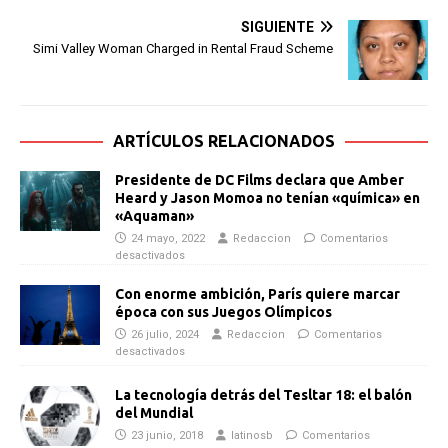
SIGUIENTE
Simi Valley Woman Charged in Rental Fraud Scheme
ARTÍCULOS RELACIONADOS
Presidente de DC Films declara que Amber
Heard y Jason Momoa no tenían «química» en
«Aquaman»
24 mayo, 2022
Redaccion
Comentarios
desactivados
Con enorme ambición, París quiere marcar
época con sus Juegos Olímpicos
26 julio, 2024
Redaccion
Comentarios
desactivados
La tecnología detrás del Tesltar 18: el balón
del Mundial
23 junio, 2018
latinosb
Comentarios