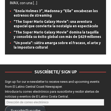
adaptación monumental que combina el espectáculo del
IMAX, con una
[...]
“Enola Holmes 3”, Madonna y “Elle” encabezan los
estrenos de streaming
“The Super Mario Galaxy Movie”: una aventura
espacial que convierte la nostalgia en espectáculo
“The Super Mario Galaxy Movie” domina la taquilla
y consolida su éxito global con más de $629 millones
“Un poeta”: sátira amarga sobre el fracaso, el arte y
la impostura cultural
SUSCRÍBETE/ SIGN UP
Sign up for our e-newsletter to receive news and upcoming events
from El Latino Central Coast Newspaper.
Introduce tu correo electrónico para suscribirte y recibir alertas de
noticias y eventos de El Latino Costa Central..