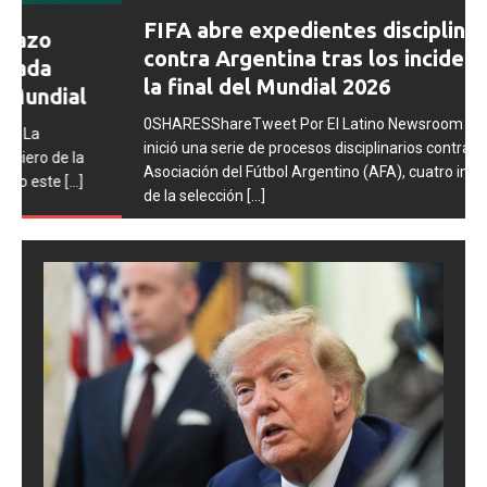
Prev
Next
FIFA abre expedientes disciplinarios
ious
contra Argentina tras los incidentes en
la final del Mundial 2026
0SHARESShareTweet Por El Latino Newsroom La FIFA
inició una serie de procesos disciplinarios contra la
Asociación del Fútbol Argentino (AFA), cuatro integrantes
de la selección
[...]