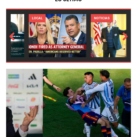
LOCAL
NOTICIAS
Prev
Next
ious