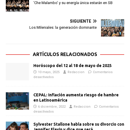
‘Che Malambo’ y su energía única estarán en SB
SIGUIENTE
Los Mileniales: la generación dominante
ARTÍCULOS RELACIONADOS
Horóscopo del 12 al 18 de mayo de 2025
10 mayo, 2025
Redaccion
Comentarios
desactivados
CEPAL: Inflación aumenta riesgo de hambre
en Latinoamérica
6 diciembre, 2022
Redaccion
Comentarios
desactivados
Sylvester Stallone habla sobre su divorcio con
Jennifer Flavin y dice que será