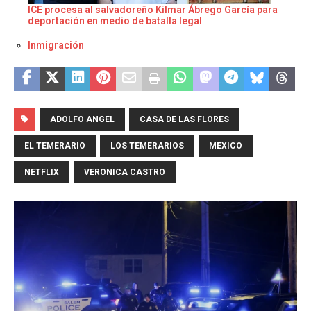
ICE procesa al salvadoreño Kilmar Ábrego García para
deportación en medio de batalla legal
Respecto a
Inmigración
ADOLFO ANGEL
CASA DE LAS FLORES
EL TEMERARIO
LOS TEMERARIOS
MEXICO
NETFLIX
VERONICA CASTRO