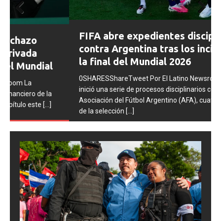
Prev
Next
FIFA abre expedientes disciplinarios
ious
contra Argentina tras los incidentes en
la final del Mundial 2026
0SHARESShareTweet Por El Latino Newsroom La FIFA
inició una serie de procesos disciplinarios contra la
Asociación del Fútbol Argentino (AFA), cuatro integrantes
de la selección
[...]