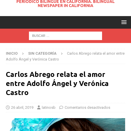
PERIODICO BILINGUE EN CALIFORNIA. BILINGUAL
NEWSPAPER IN CALIFORNIA
INICIO
SIN CATEGORÍA
Carlos Abrego relata el amor entre
Adolfo Ángel y Verónica Castro
Carlos Abrego relata el amor
entre Adolfo Ángel y Verónica
Castro
26 abril, 2019
latinosb
Comentarios desactivados