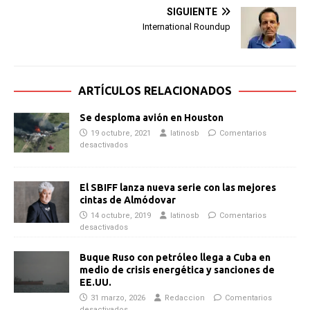
SIGUIENTE
International Roundup
ARTÍCULOS RELACIONADOS
Se desploma avión en Houston
19 octubre, 2021
latinosb
Comentarios
desactivados
El SBIFF lanza nueva serie con las mejores
cintas de Almódovar
14 octubre, 2019
latinosb
Comentarios
desactivados
Buque Ruso con petróleo llega a Cuba en
medio de crisis energética y sanciones de
EE.UU.
31 marzo, 2026
Redaccion
Comentarios
desactivados