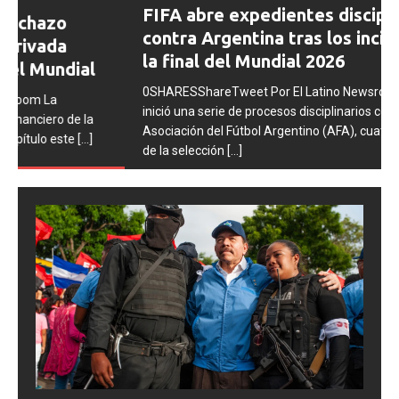
FIFA abre expedientes disciplinarios
ious
contra Argentina tras los incidentes en
la final del Mundial 2026
0SHARESShareTweet Por El Latino Newsroom La FIFA
inició una serie de procesos disciplinarios contra la
Asociación del Fútbol Argentino (AFA), cuatro integrantes
de la selección
[...]