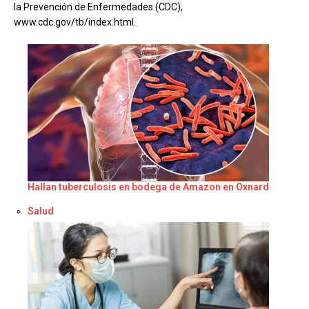
la Prevención de Enfermedades (CDC),
www.cdc.gov/tb/index.html.
Hallan tuberculosis en bodega de Amazon en Oxnard
Respecto a
Salud