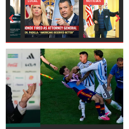
LOCAL
NOTICIAS
Prev
Next
ious
Prev
Next