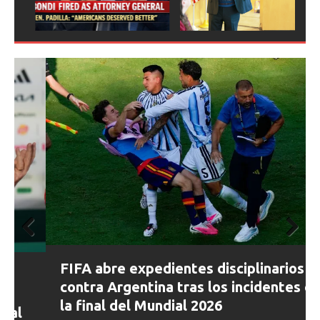
Prev
Next
ious
Prev
Next
FIFA abre expedientes disciplinarios
ious
contra Argentina tras los incidentes en
la final del Mundial 2026