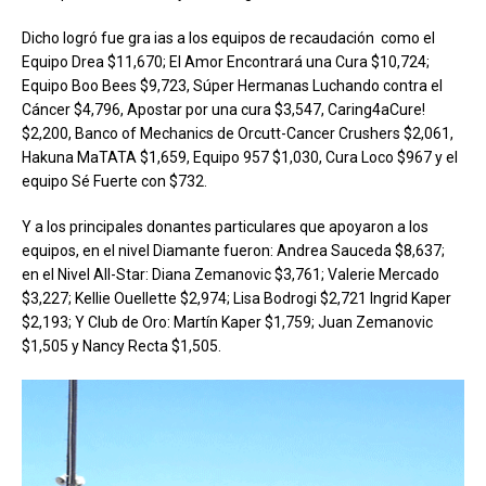
Dicho logró fue gra ias a los equipos de recaudación como el
Equipo Drea $11,670; El Amor Encontrará una Cura $10,724;
Equipo Boo Bees $9,723, Súper Hermanas Luchando contra el
Cáncer $4,796, Apostar por una cura $3,547, Caring4aCure!
$2,200, Banco of Mechanics de Orcutt-Cancer Crushers $2,061,
Hakuna MaTATA $1,659, Equipo 957 $1,030, Cura Loco $967 y el
equipo Sé Fuerte con $732.
Y a los principales donantes particulares que apoyaron a los
equipos, en el nivel Diamante fueron: Andrea Sauceda $8,637;
en el Nivel All-Star: Diana Zemanovic $3,761; Valerie Mercado
$3,227; Kellie Ouellette $2,974; Lisa Bodrogi $2,721 Ingrid Kaper
$2,193; Y Club de Oro: Martín Kaper $1,759; Juan Zemanovic
$1,505 y Nancy Recta $1,505.