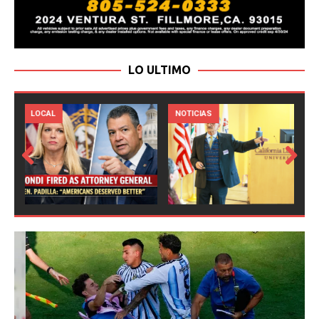
LO ULTIMO
LOCAL
NOTICIAS
Prev
Next
ious