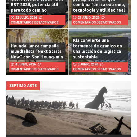
Chevrolet Silverado 1500
pickup eléctrico que
RST 2026, potencia útil
combina fuerza extrema,
para todo camino
tecnología y utilidad real
22 JULIO, 2026
21 JULIO, 2026
COMENTARIOS DESACTIVADOS
COMENTARIOS DESACTIVADOS
Kia convierte una
Hyundai lanza campaña
tormenta de granizo en
mundialista “Next Starts
una lección de logística
Now” con Son Heung-min
sustentable
4 JUNIO, 2026
3 JUNIO, 2026
COMENTARIOS DESACTIVADOS
COMENTARIOS DESACTIVADOS
SEPTIMO ARTE