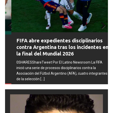
Prev
Next
FIFA abre expedientes disciplinarios
ious
contra Argentina tras los incidentes en
la final del Mundial 2026
0SHARESShareTweet Por El Latino Newsroom La FIFA
inició una serie de procesos disciplinarios contra la
Asociación del Fútbol Argentino (AFA), cuatro integrantes
de la selección
[...]