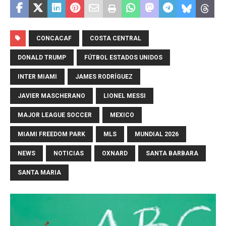
CONCACAF
COSTA CENTRAL
DONALD TRUMP
FÚTBOL ESTADOS UNIDOS
INTER MIAMI
JAMES RODRÍGUEZ
JAVIER MASCHERANO
LIONEL MESSI
MAJOR LEAGUE SOCCER
MEXICO
MIAMI FREEDOM PARK
MLS
MUNDIAL 2026
NEWS
NOTICIAS
OXNARD
SANTA BARBARA
SANTA MARIA