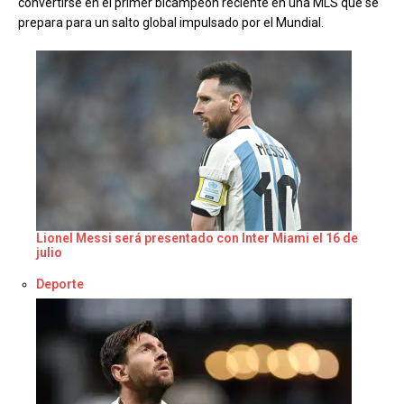
convertirse en el primer bicampeón reciente en una MLS que se
prepara para un salto global impulsado por el Mundial.
Lionel Messi será presentado con Inter Miami el 16 de
julio
Respecto a
Deporte