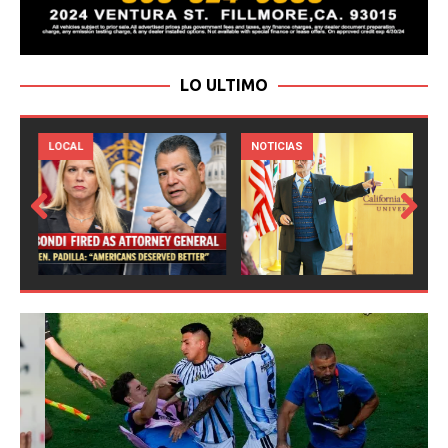
LO ULTIMO
LOCAL
NOTICIAS
Prev
Next
ious