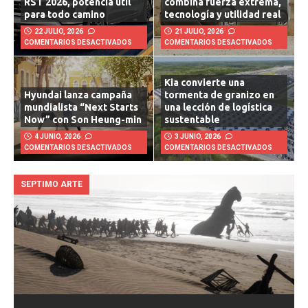
RST 2026, potencia útil
combina fuerza extrema,
para todo camino
tecnología y utilidad real
22 JULIO, 2026
21 JULIO, 2026
COMENTARIOS DESACTIVADOS
COMENTARIOS DESACTIVADOS
Kia convierte una
Hyundai lanza campaña
tormenta de granizo en
mundialista “Next Starts
una lección de logística
Now” con Son Heung-min
sustentable
4 JUNIO, 2026
3 JUNIO, 2026
COMENTARIOS DESACTIVADOS
COMENTARIOS DESACTIVADOS
SEPTIMO ARTE