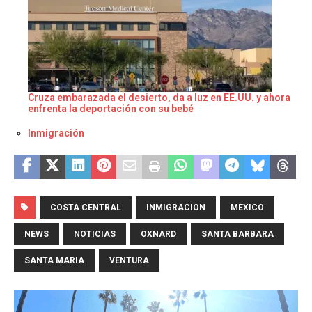
Cruza embarazada el desierto, da a luz en EE.UU. y ahora
enfrenta la deportación con su bebé
Respecto a
Inmigración
COSTA CENTRAL
INMIGRACION
MEXICO
NEWS
NOTICIAS
OXNARD
SANTA BARBARA
SANTA MARIA
VENTURA