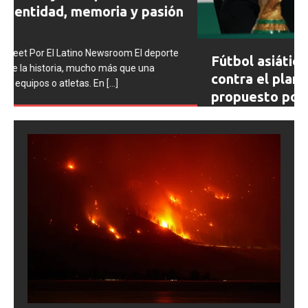
Prev
Next
ious
Fútbol asiático se suma al rechazo
contra el plan de inversión privada
propuesto por la FIFA para el Mundial
0SHARESShareTweet Por El Latino Newsroom La
creciente controversia en torno al futuro financiero de la
Copa Mundial de la FIFA sumó un nuevo capítulo este
[...]