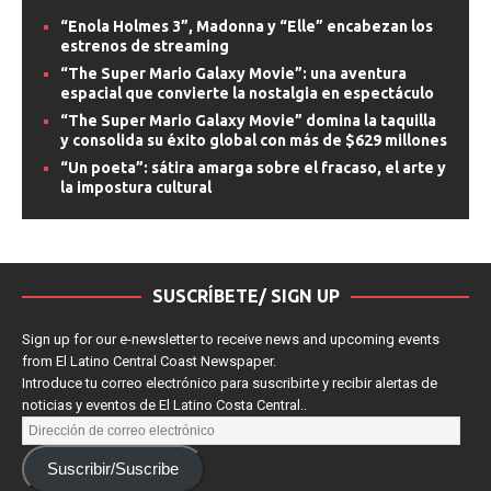
Hernándezredacción@latinocc.com Christopher Nolan,
una vez más nos muestra porque es uno de los mejores
directores de su generación porque nos regala una
adaptación monumental que combina el espectáculo del
IMAX, con una
[...]
“Enola Holmes 3”, Madonna y “Elle” encabezan los
estrenos de streaming
“The Super Mario Galaxy Movie”: una aventura
espacial que convierte la nostalgia en espectáculo
“The Super Mario Galaxy Movie” domina la taquilla
y consolida su éxito global con más de $629 millones
“Un poeta”: sátira amarga sobre el fracaso, el arte y
la impostura cultural
SUSCRÍBETE/ SIGN UP
Sign up for our e-newsletter to receive news and upcoming events
from El Latino Central Coast Newspaper.
Introduce tu correo electrónico para suscribirte y recibir alertas de