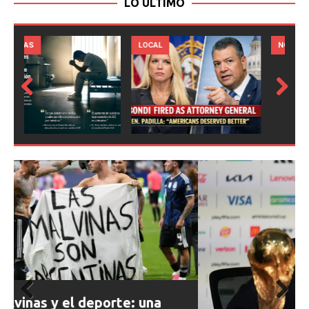
LO ULTIMO
LOCAL
NOTICIAS
Prev
Next
ious