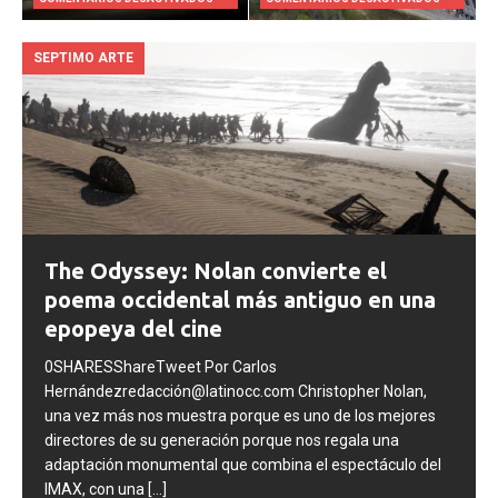
Kia convierte una
Hyundai lanza campaña
tormenta de granizo en
mundialista “Next Starts
una lección de logística
Now” con Son Heung-min
sustentable
4 JUNIO, 2026
3 JUNIO, 2026
COMENTARIOS DESACTIVADOS
COMENTARIOS DESACTIVADOS
SEPTIMO ARTE
The Odyssey: Nolan convierte el
poema occidental más antiguo en una
epopeya del cine
0SHARESShareTweet Por Carlos