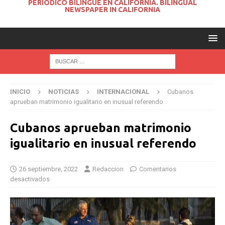
PERIODICO BILINGUE EN CALIFORNIA. BILINGUAL
NEWSPAPER IN CALIFORNIA
INICIO
NOTICIAS
INTERNACIONAL
Cubanos
aprueban matrimonio igualitario en inusual referendo
Cubanos aprueban matrimonio
igualitario en inusual referendo
26 septiembre, 2022
Redaccion
Comentarios
desactivados