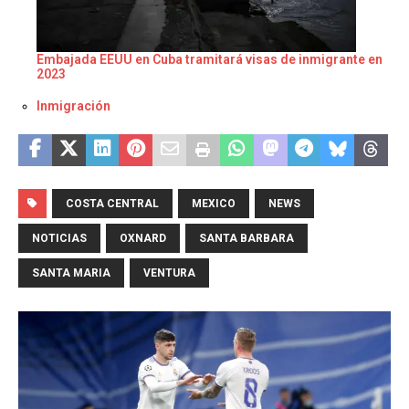
Embajada EEUU en Cuba tramitará visas de inmigrante en
2023
Respecto a
Inmigración
COSTA CENTRAL
MEXICO
NEWS
NOTICIAS
OXNARD
SANTA BARBARA
SANTA MARIA
VENTURA