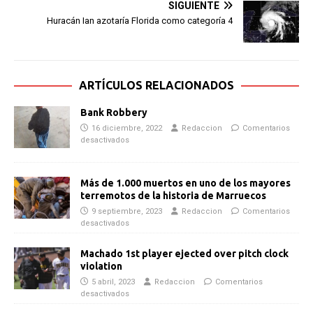
SIGUIENTE
Huracán Ian azotaría Florida como categoría 4
ARTÍCULOS RELACIONADOS
Bank Robbery
16 diciembre, 2022
Redaccion
Comentarios
desactivados
Más de 1.000 muertos en uno de los mayores
terremotos de la historia de Marruecos
9 septiembre, 2023
Redaccion
Comentarios
desactivados
Machado 1st player ejected over pitch clock
violation
5 abril, 2023
Redaccion
Comentarios
desactivados