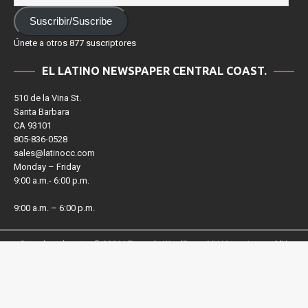
Suscribir/Suscribe
Únete a otros 877 suscriptores
EL LATINO NEWSPAPER CENTRAL COAST.
510 de la Vina St.
Santa Barbara
CA 93101
805-836-0528
sales@latinocc.com
Monday – Friday
9:00 a.m.- 6:00 p.m.
9:00 a.m. – 6:00 p.m.
Derechos de autor © 2026 | Tema de WordPress MH Magazine por
MH
Themes
Salir de la versión móvil