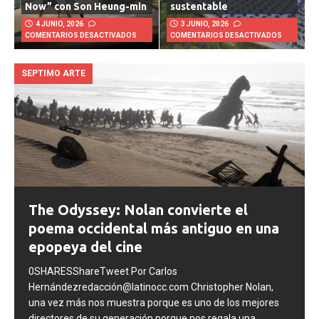
mundialista “Next Starts
una lección de logística
Now” con Son Heung-min
sustentable
4 JUNIO, 2026
3 JUNIO, 2026
COMENTARIOS DESACTIVADOS
COMENTARIOS DESACTIVADOS
SEPTIMO ARTE
The Odyssey: Nolan convierte el
poema occidental más antiguo en una
epopeya del cine
0SHARESShareTweet Por Carlos
Hernándezredacción@latinocc.com Christopher Nolan,
una vez más nos muestra porque es uno de los mejores