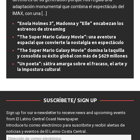
directores de su generación porque nos regala una
adaptación monumental que combina el espectáculo del
IMAX, con una
[...]
“Enola Holmes 3”, Madonna y “Elle” encabezan los
estrenos de streaming
“The Super Mario Galaxy Movie”: una aventura
espacial que convierte la nostalgia en espectáculo
“The Super Mario Galaxy Movie” domina la taquilla
y consolida su éxito global con más de $629 millones
“Un poeta”: sátira amarga sobre el fracaso, el arte y
la impostura cultural
SUSCRÍBETE/ SIGN UP
Sign up for our e-newsletter to receive news and upcoming events
from El Latino Central Coast Newspaper.
Introduce tu correo electrónico para suscribirte y recibir alertas de
noticias y eventos de El Latino Costa Central..