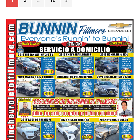
1
2
…
12
»