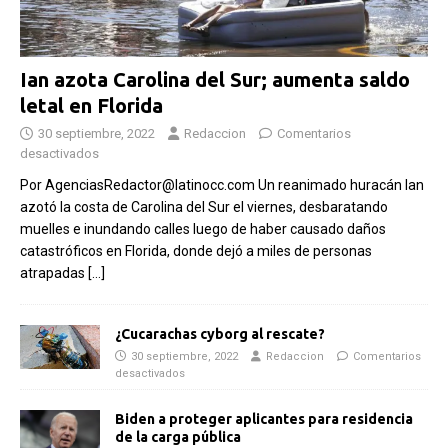
Ian azota Carolina del Sur; aumenta saldo
letal en Florida
30 septiembre, 2022
Redaccion
Comentarios
desactivados
Por AgenciasRedactor@latinocc.com Un reanimado huracán Ian
azotó la costa de Carolina del Sur el viernes, desbaratando
muelles e inundando calles luego de haber causado daños
catastróficos en Florida, donde dejó a miles de personas
atrapadas
[…]
¿Cucarachas cyborg al rescate?
30 septiembre, 2022
Redaccion
Comentarios
desactivados
Biden a proteger aplicantes para residencia
de la carga pública