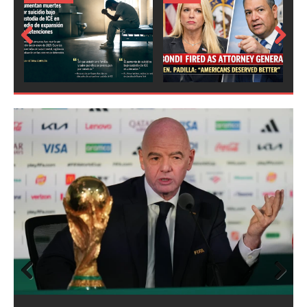
Prev
Next
ious
Prev
Next
ious