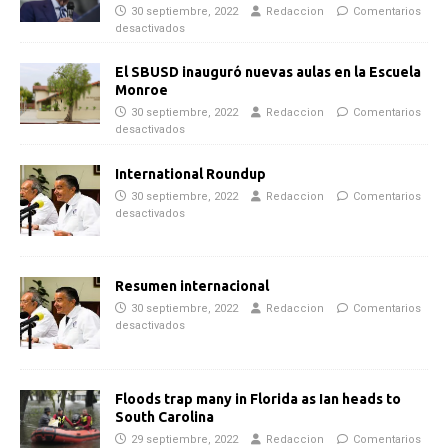
30 septiembre, 2022
Redaccion
Comentarios
desactivados
El SBUSD inauguró nuevas aulas en la Escuela
Monroe
30 septiembre, 2022
Redaccion
Comentarios
desactivados
International Roundup
30 septiembre, 2022
Redaccion
Comentarios
desactivados
Resumen internacional
30 septiembre, 2022
Redaccion
Comentarios
desactivados
Floods trap many in Florida as Ian heads to
South Carolina
29 septiembre, 2022
Redaccion
Comentarios