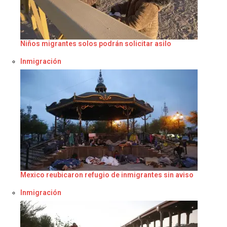
Niños migrantes solos podrán solicitar asilo
Respecto a
Inmigración
Mexico reubicaron refugio de inmigrantes sin aviso
Respecto a
Inmigración