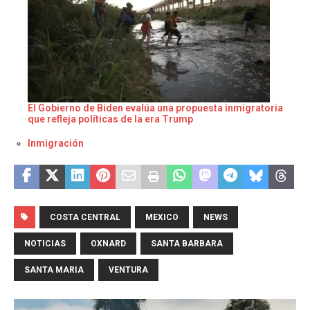
El Gobierno de Biden evalúa una propuesta inmigratoria
que refleja políticas de la era Trump
Respecto a
Inmigración
COSTA CENTRAL
MEXICO
NEWS
NOTICIAS
OXNARD
SANTA BARBARA
SANTA MARIA
VENTURA