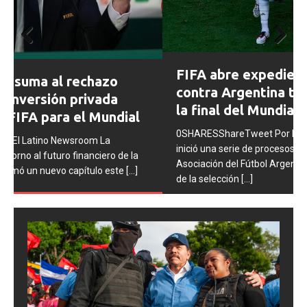
Prev
Next
FIFA abre expedientes disciplinarios
ious
contra Argentina tras los incidentes en
la final del Mundial 2026
0SHARESShareTweet Por El Latino Newsroom La FIFA
inició una serie de procesos disciplinarios contra la
Asociación del Fútbol Argentino (AFA), cuatro integrantes
de la selección
[...]