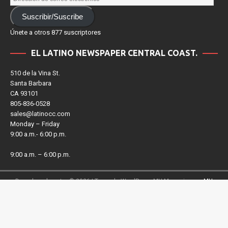
Suscribir/Suscribe
Únete a otros 877 suscriptores
EL LATINO NEWSPAPER CENTRAL COAST.
510 de la Vina St.
Santa Barbara
CA 93101
805-836-0528
sales@latinocc.com
Monday – Friday
9:00 a.m.- 6:00 p.m.
9:00 a.m. – 6:00 p.m.
Derechos de autor © 2026 | Tema de WordPress MH Magazine por
MH
Themes
Salir de la versión móvil