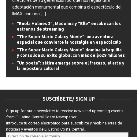
directores de su generación porque nos regala una
adaptación monumental que combina el espectáculo del
IMAX, con una
[...]
“Enola Holmes 3”, Madonna y “Elle” encabezan los
estrenos de streaming
“The Super Mario Galaxy Movie”: una aventura
espacial que convierte la nostalgia en espectáculo
“The Super Mario Galaxy Movie” domina la taquilla
y consolida su éxito global con más de $629 millones
“Un poeta”: sátira amarga sobre el fracaso, el arte y
la impostura cultural
SUSCRÍBETE/ SIGN UP
Sign up for our e-newsletter to receive news and upcoming events
from El Latino Central Coast Newspaper.
Introduce tu correo electrónico para suscribirte y recibir alertas de
noticias y eventos de El Latino Costa Central..