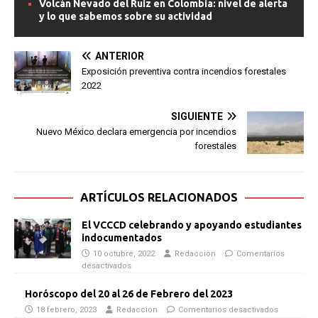
Volcán Nevado del Ruiz en Colombia: nivel de alerta
y lo que sabemos sobre su actividad
ANTERIOR
Exposición preventiva contra incendios forestales
2022
SIGUIENTE
Nuevo México declara emergencia por incendios
forestales
ARTÍCULOS RELACIONADOS
El VCCCD celebrando y apoyando estudiantes
indocumentados
10 octubre, 2022
Redaccion
Comentarios
desactivados
Horóscopo del 20 al 26 de Febrero del 2023
18 febrero, 2023
Redaccion
Comentarios desactivados