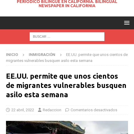
PERIODICO BILINGUE EN CALIFORNIA. BILINGUAL
NEWSPAPER IN CALIFORNIA
INICIO
INMIGRACIÓN
EE.UU. permite que unos cientos de
migrantes vulnerables busquen asilo esta semana
EE.UU. permite que unos cientos
de migrantes vulnerables busquen
asilo esta semana
22 abril, 2022
Redaccion
Comentarios desactivados