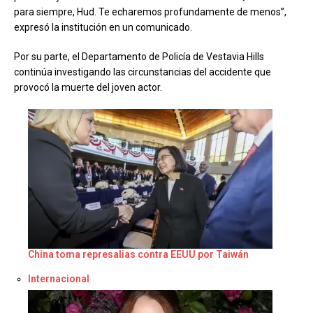
para siempre, Hud. Te echaremos profundamente de menos”,
expresó la institución en un comunicado.
Por su parte, el Departamento de Policía de Vestavia Hills
continúa investigando las circunstancias del accidente que
provocó la muerte del joven actor.
China toma represalias contra EEUU por Taiwán
Respecto a
Internacional