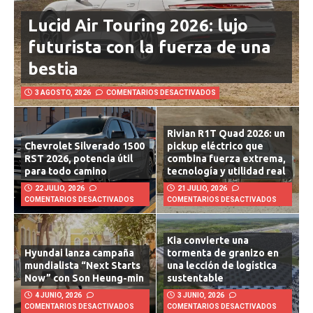
Lucid Air Touring 2026: lujo
futurista con la fuerza de una
bestia
3 AGOSTO, 2026
COMENTARIOS DESACTIVADOS
Rivian R1T Quad 2026: un
Chevrolet Silverado 1500
pickup eléctrico que
RST 2026, potencia útil
combina fuerza extrema,
para todo camino
tecnología y utilidad real
22 JULIO, 2026
21 JULIO, 2026
COMENTARIOS DESACTIVADOS
COMENTARIOS DESACTIVADOS
Kia convierte una
Hyundai lanza campaña
tormenta de granizo en
mundialista “Next Starts
una lección de logística
Now” con Son Heung-min
sustentable
4 JUNIO, 2026
3 JUNIO, 2026