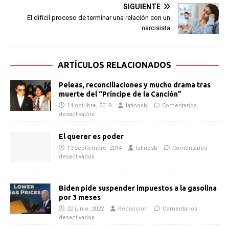
SIGUIENTE
El difícil proceso de terminar una relación con un
narcisista
ARTÍCULOS RELACIONADOS
Peleas, reconciliaciones y mucho drama tras
muerte del “Príncipe de la Canción”
14 octubre, 2019
latinosb
Comentarios
desactivados
El querer es poder
19 septiembre, 2014
latinosb
Comentarios
desactivados
Biden pide suspender impuestos a la gasolina
por 3 meses
22 junio, 2022
Redaccion
Comentarios
desactivados