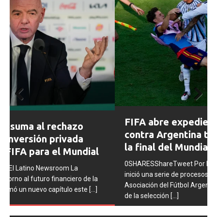
Prev
Next
FIFA abre expedientes disciplinarios
ious
contra Argentina tras los incidentes en
la final del Mundial 2026
0SHARESShareTweet Por El Latino Newsroom La FIFA
inició una serie de procesos disciplinarios contra la
Asociación del Fútbol Argentino (AFA), cuatro integrantes
de la selección
[...]