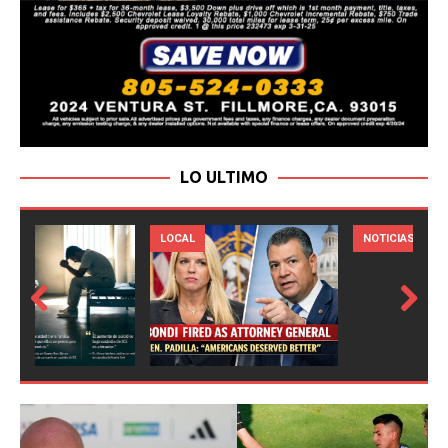
LO ULTIMO
LOCAL
NOTICIAS
Prev
Next
ious