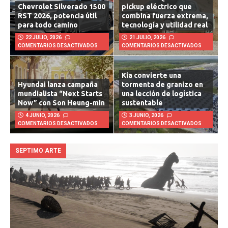
Rivian R1T Quad 2026: un
Chevrolet Silverado 1500
pickup eléctrico que
RST 2026, potencia útil
combina fuerza extrema,
para todo camino
tecnología y utilidad real
22 JULIO, 2026
21 JULIO, 2026
COMENTARIOS DESACTIVADOS
COMENTARIOS DESACTIVADOS
Kia convierte una
Hyundai lanza campaña
tormenta de granizo en
mundialista “Next Starts
una lección de logística
Now” con Son Heung-min
sustentable
4 JUNIO, 2026
3 JUNIO, 2026
COMENTARIOS DESACTIVADOS
COMENTARIOS DESACTIVADOS
SEPTIMO ARTE