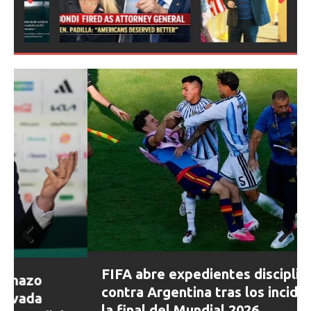
Prev
Next
ious
Prev
Next
FIFA abre expedientes disciplinarios
ious
contra Argentina tras los incidentes en
la final del Mundial 2026