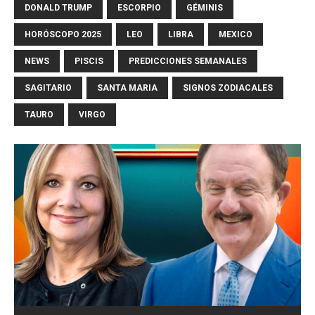
DONALD TRUMP
ESCORPIO
GÉMINIS
HORÓSCOPO 2025
LEO
LIBRA
MEXICO
NEWS
PISCIS
PREDICCIONES SEMANALES
SAGITARIO
SANTA MARIA
SIGNOS ZODIACALES
TAURO
VIRGO