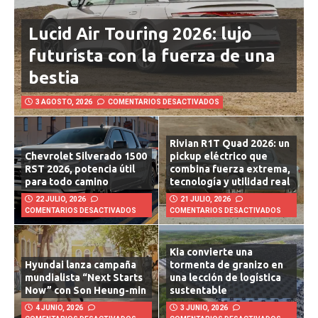
Lucid Air Touring 2026: lujo
futurista con la fuerza de una
bestia
3 AGOSTO, 2026
COMENTARIOS DESACTIVADOS
Rivian R1T Quad 2026: un
Chevrolet Silverado 1500
pickup eléctrico que
RST 2026, potencia útil
combina fuerza extrema,
para todo camino
tecnología y utilidad real
22 JULIO, 2026
21 JULIO, 2026
COMENTARIOS DESACTIVADOS
COMENTARIOS DESACTIVADOS
Kia convierte una
Hyundai lanza campaña
tormenta de granizo en
mundialista “Next Starts
una lección de logística
Now” con Son Heung-min
sustentable
4 JUNIO, 2026
3 JUNIO, 2026