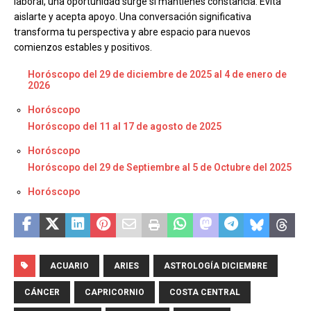
laboral, una oportunidad surge si mantienes constancia. Evita
aislarte y acepta apoyo. Una conversación significativa
transforma tu perspectiva y abre espacio para nuevos
comienzos estables y positivos.
Horóscopo del 29 de diciembre de 2025 al 4 de enero de
2026
Respecto a
Horóscopo
Horóscopo del 11 al 17 de agosto de 2025
Respecto a
Horóscopo
Horóscopo del 29 de Septiembre al 5 de Octubre del 2025
Respecto a
Horóscopo
ACUARIO
ARIES
ASTROLOGÍA DICIEMBRE
CÁNCER
CAPRICORNIO
COSTA CENTRAL