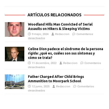
ARTÍCULOS RELACIONADOS
Woodland Hills Man Convicted of Serial
Assaults on Hikers & Sleeping Victims
9 mayo, 2024
Redaccion
Comentarios
desactivados
Celine Dion padece el síndrome de la persona
rígida: ¿qué es, cuáles son sus síntomas y
cómo se trata?
11 diciembre, 2022
Redaccion
Comentarios
desactivados
Father Charged After Child Brings
Ammunition to Moorpark School
12 junio, 2025
Redaccion
Comentarios
desactivados