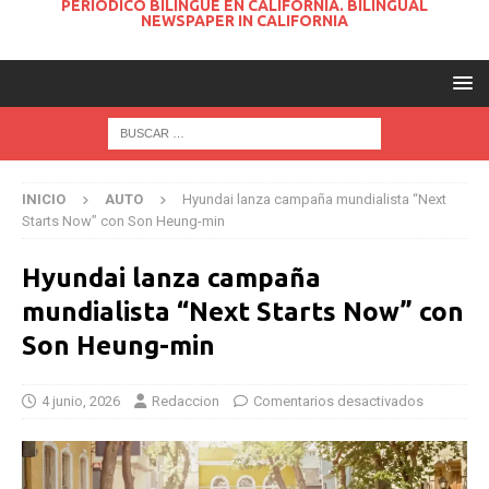
PERIODICO BILINGUE EN CALIFORNIA. BILINGUAL
NEWSPAPER IN CALIFORNIA
INICIO
AUTO
Hyundai lanza campaña mundialista “Next
Starts Now” con Son Heung-min
Hyundai lanza campaña
mundialista “Next Starts Now” con
Son Heung-min
4 junio, 2026
Redaccion
Comentarios desactivados