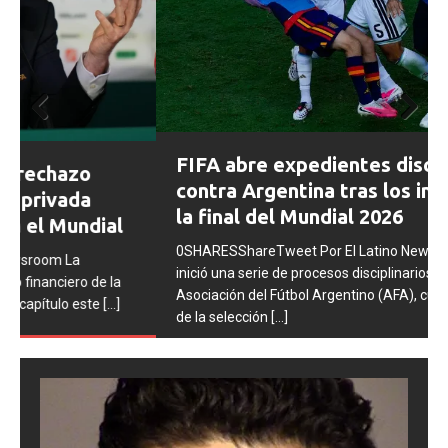
Prev
Next
FIFA abre expedientes disciplinarios
ious
contra Argentina tras los incidentes en
la final del Mundial 2026
0SHARESShareTweet Por El Latino Newsroom La FIFA
inició una serie de procesos disciplinarios contra la
Asociación del Fútbol Argentino (AFA), cuatro integrantes
de la selección
[...]