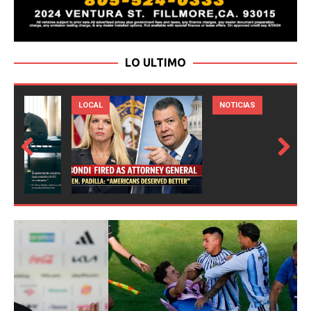
LO ULTIMO
LOCAL
NOTICIAS
Prev
Next
ious