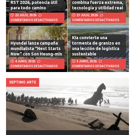
Chevrolet Silverado 1500
pickup eléctrico que
RST 2026, potencia útil
combina fuerza extrema,
para todo camino
tecnología y utilidad real
22 JULIO, 2026
21 JULIO, 2026
COMENTARIOS DESACTIVADOS
COMENTARIOS DESACTIVADOS
Kia convierte una
Hyundai lanza campaña
tormenta de granizo en
mundialista “Next Starts
una lección de logística
Now” con Son Heung-min
sustentable
4 JUNIO, 2026
3 JUNIO, 2026
COMENTARIOS DESACTIVADOS
COMENTARIOS DESACTIVADOS
SEPTIMO ARTE