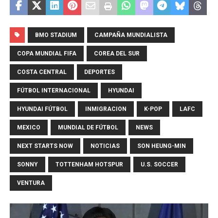
BMO STADIUM
CAMPAÑA MUNDIALISTA
COPA MUNDIAL FIFA
COREA DEL SUR
COSTA CENTRAL
DEPORTES
FÚTBOL INTERNACIONAL
HYUNDAI
HYUNDAI FÚTBOL
INMIGRACION
K-POP
LAFC
MEXICO
MUNDIAL DE FÚTBOL
NEWS
NEXT STARTS NOW
NOTICIAS
SON HEUNG-MIN
SONNY
TOTTENHAM HOTSPUR
U.S. SOCCER
VENTURA